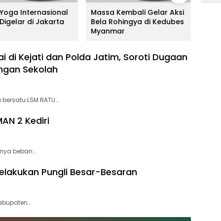
 Yoga Internasional
Massa Kembali Gelar Aksi
Baru
Digelar di Jakarta
Bela Rohingya di Kedubes
Maha
Myanmar
Terj
 di Kejati dan Polda Jatim, Soroti Dugaan
angan Sekolah
bersatu LSM RATU…
AN 2 Kediri
tnya beban…
elakukan Pungli Besar-Besaran
Kabupaten…