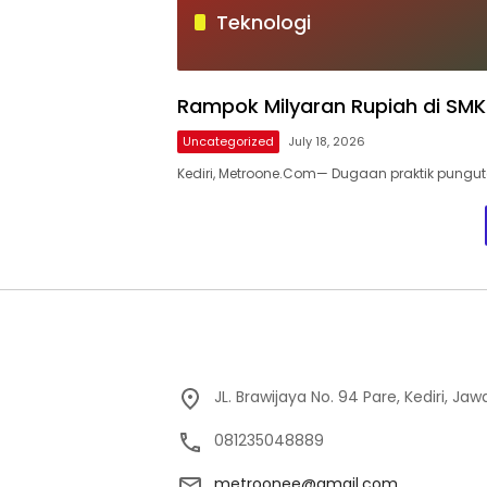
Teknologi
Rampok Milyaran Rupiah di SMKN
Uncategorized
July 18, 2026
Kediri, Metroone.Com— Dugaan praktik pungutan
JL. Brawijaya No. 94 Pare, Kediri, Ja
081235048889
metroonee@gmail.com