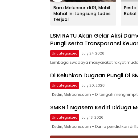
embali Gelar Aksi
Baru Meluncur di RI, Mobil
Pesta
hingya di Kedubes
Mahal Ini Langsung Ludes
Bakal 
ar
Terjual
LSM RATU Akan Gelar Aksi Damai
Pungli serta Transparansi Keu
Uncategorized
July 24, 2026
Lembaga swadaya masyarakat rakyat muda 
Di Keluhkan Dugaan Pungli Di SM
Uncategorized
July 20, 2026
Kediri, Metroone.com – Di tengah menghimpi
SMKN 1 Ngasem Kediri Diduga M
Uncategorized
July 18, 2026
Kediri, Metroone.com – Dunia pendidikan di 