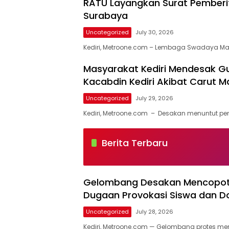
RATU Layangkan Surat Pemberi
Surabaya
Uncategorized
July 30, 2026
Kediri, Metroone.com – Lembaga Swadaya M
Masyarakat Kediri Mendesak G
Kacabdin Kediri Akibat Carut Ma
Uncategorized
July 29, 2026
Kediri, Metroone.com – Desakan menuntut p
Liputan
Metroone
Berita Terbaru
Gelombang Desakan Mencopot K
Dugaan Provokasi Siswa dan D
Uncategorized
July 28, 2026
Kediri, Metroone.com — Gelombang protes me