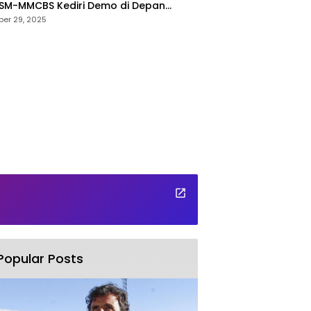
LSM-MMCBS Kediri Demo di Depan
ten Kediri
er 29, 2025
tut Kepala Dinas Pendidikan di Copot
Jabatannya
Popular Posts