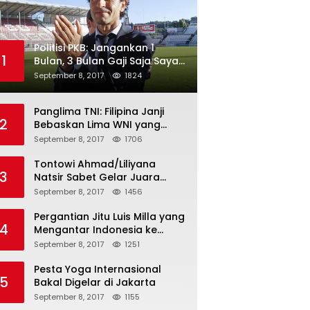
Politisi PKB: Jangankan 1
1
Bulan, 3 Bulan Gaji Saja Saya
Siap untuk Rohingya
September 8, 2017
1824
Panglima TNI: Filipina Janji
2
Bebaskan Lima WNI yang
Disandera Abu Sayyaf
September 8, 2017
1706
Tontowi Ahmad/Liliyana
3
Natsir Sabet Gelar Juara
Dunia Kedua
September 8, 2017
1456
Pergantian Jitu Luis Milla yang
4
Mengantar Indonesia ke
Semifinal
September 8, 2017
1251
Pesta Yoga Internasional
5
Bakal Digelar di Jakarta
September 8, 2017
1155
atif
Olahraga
Ber