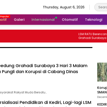
Thursday, August 6, 2026
otif
Galeri
Internasional
Otomatif
Teknologi
LSM RATU Berencana Demo
Grahadi Surabaya 3 Hari 3
Keprihatinan Marakanya Pu
Korupsi di Cabang Dinas P
Kediri
edung Grahadi Surabaya 3 Hari 3 Malam
 Pungli dan Korupsi di Cabang Dinas
Korupsi
SMAN 
syarakat Rakyat Muda Bersatu…
Decemb
alisasi Pendidikan di Kediri, Lagi-lagi LSM
KEDIR