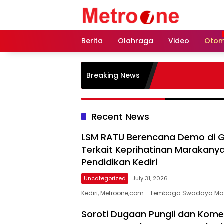
Skip
to
content
Berita
Olahraga
Video
Otom
Breaking News
Recent News
LSM RATU Berencana Demo di G
Terkait Keprihatinan Marakanya
Pendidikan Kediri
Uncategorized
July 31, 2026
​Kediri, Metroone,com – Lembaga Swadaya Ma
Soroti Dugaan Pungli dan Komersi