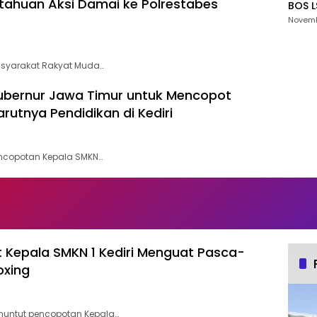
tahuan Aksi Damai ke Polrestabes
BOS 
Kantor Dinas Pendidikan Kabupa
Novemb
Menun
dari 
asyarakat Rakyat Muda…
ubernur Jawa Timur untuk Mencopot
rutnya Pendidikan di Kediri
encopotan Kepala SMKN…
epala SMKN 1 Kediri Menguat Pasca-
oxing
nuntut pencopotan Kepala…