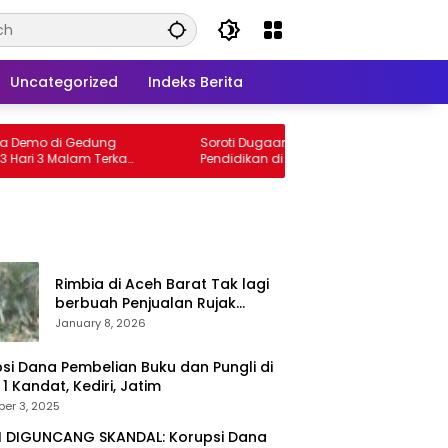
Uncategorized
Indeks Berita
 di Gedung
Soroti Dugaan Pungli dan Komersialisasi
 Malam Terkait
Pendidikan di Kediri, Lagi-lagi LSM RATU
ngli dan
Layangkan Surat Pemberitahuan Aksi
endidikan
Damai ke Polrestabes Surabaya
Rimbia di Aceh Barat Tak lagi
berbuah Penjualan Rujak
dimeulaboh Hilang cipta Rasa.
January 8, 2026
 Dana Pembelian Buku dan Pungli di
1 Kandat, Kediri, Jatim
er 3, 2025
I DIGUNCANG SKANDAL: Korupsi Dana