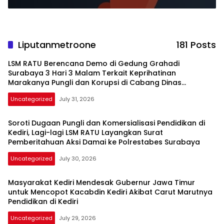
Liputanmetroone
181 Posts
LSM RATU Berencana Demo di Gedung Grahadi
Surabaya 3 Hari 3 Malam Terkait Keprihatinan
Marakanya Pungli dan Korupsi di Cabang Dinas
Pendidikan Kediri
Uncategorized
July 31, 2026
Soroti Dugaan Pungli dan Komersialisasi Pendidikan di
Kediri, Lagi-lagi LSM RATU Layangkan Surat
Pemberitahuan Aksi Damai ke Polrestabes Surabaya
Uncategorized
July 30, 2026
Masyarakat Kediri Mendesak Gubernur Jawa Timur
untuk Mencopot Kacabdin Kediri Akibat Carut Marutnya
Pendidikan di Kediri
Uncategorized
July 29, 2026