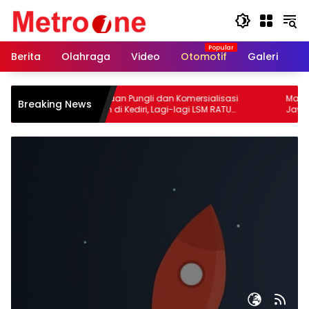
Skip
to
content
Berita
Olahraga
Video
Otomotif
Galeri
In
Soroti Dugaan Pungli dan Komersialisasi
Masyarakat Kediri
Breaking News
t
Pendidikan di Kediri, Lagi-lagi LSM RATU
Jawa Tim
Layangkan Surat Pemberitahuan Aksi
Kediri A
Damai ke Polrestabes Surabaya
di Kediri