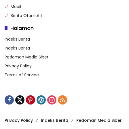
Mobil
Berita Otomotif
Halaman
Indeks Berita
Indeks Berita
Pedoman Media Siber
Privacy Policy
Terms of Service
Privacy Policy
Indeks Berita
Pedoman Media Siber