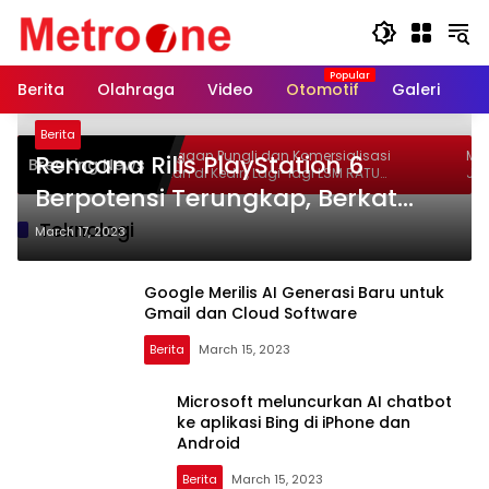
Skip
to
content
Berita
Olahraga
Video
Otomotif
Galeri
In
Berita
Soroti Dugaan Pungli dan Komersialisasi
Masyarakat Ked
Rencana Rilis PlayStation 6
Breaking News
ait
Pendidikan di Kediri, Lagi-lagi LSM RATU
Jawa T
Berpotensi Terungkap, Berkat
Layangkan Surat Pemberitahuan Aksi
Kediri 
Damai ke Polrestabes Surabaya
di Kedir
Microsoft
Teknologi
March 17, 2023
Google Merilis AI Generasi Baru untuk
Gmail dan Cloud Software
Berita
March 15, 2023
Microsoft meluncurkan AI chatbot
ke aplikasi Bing di iPhone dan
Android
Berita
March 15, 2023