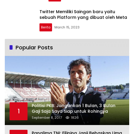
Twitter Memiliki Saingan baru yaitu
sebuah Platform yang dibuat oleh Meta
Berita
March 15, 2023
Popular Posts
Politisi PKB: Jangankan 1 Bulan, 3 Bulan
1
Gaji Saja Saya Siap untuk Rohingya
September 8, 2017
1826
Panglima TNI: Filipina Janji Bebaskan Lima