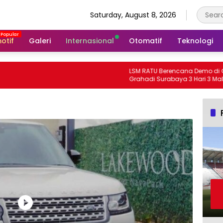
Saturday, August 8, 2026
otif
Galeri
Internasional
Otomatif
Teknologi
LSM RATU Berencana Demo di Gedu
Grahadi Surabaya 3 Hari 3 Malam Te
Keprihatinan Marakanya Pungli dan
Korupsi di Cabang Dinas Pendidika
Kediri