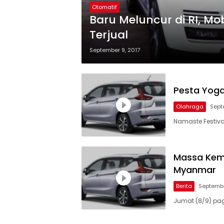
Otomatif
Baru Meluncur di RI, Mo
Terjual
September 9, 2017
Pesta Yoga 
Olahraga
Sept
Namaste Festival
Massa Kemb
Myanmar
Berita
Septembe
Jumat (8/9) pag