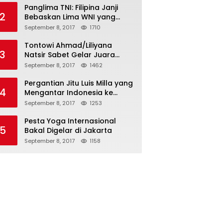
Panglima TNI: Filipina Janji
2
Bebaskan Lima WNI yang
Disandera Abu Sayyaf
September 8, 2017
1710
Tontowi Ahmad/Liliyana
3
Natsir Sabet Gelar Juara
Dunia Kedua
September 8, 2017
1462
Pergantian Jitu Luis Milla yang
4
Mengantar Indonesia ke
Semifinal
September 8, 2017
1253
Pesta Yoga Internasional
5
Bakal Digelar di Jakarta
September 8, 2017
1158