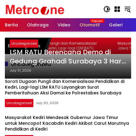
Skip
to
content
Berita
Olahraga
Video
Otomotif
Galeri
In
Soroti Dugaan Pungli dan Komersialisasi
Masyarakat Kediri Mendesak Gu
Uncategorized
Breaking News
Pendidikan di Kediri, Lagi-lagi LSM RATU
Jawa Timur un
LSM RATU Berencana Demo di
Layangkan Surat Pemberitahuan Aksi
Kediri Akibat C
Damai ke Polrestabes Surabaya
di Kediri
Gedung Grahadi Surabaya 3 Hari
Uncategorized
3 Malam Terkait Keprihatinan
July 31, 2026
Marakanya Pungli dan Korupsi di
Soroti Dugaan Pungli dan Komersialisasi Pendidikan di
Cabang Dinas Pendidikan Kediri
Kediri, Lagi-lagi LSM RATU Layangkan Surat
Pemberitahuan Aksi Damai ke Polrestabes Surabaya
Uncategorized
July 30, 2026
Masyarakat Kediri Mendesak Gubernur Jawa Timur
untuk Mencopot Kacabdin Kediri Akibat Carut Marutnya
Pendidikan di Kediri