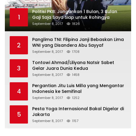
Politisi PKB: Jangankan 1 Bulan, 3 Bulan
1
Gaji Saja Saya Siap untuk Rohingya
September 8, 2017
1826
Panglima TNI: Filipina Janji Bebaskan Lima
2
WNI yang Disandera Abu Sayyaf
September 8, 2017
1708
Tontowi Ahmad/Liliyana Natsir Sabet
3
Gelar Juara Dunia Kedua
September 8, 2017
1458
Pergantian Jitu Luis Milla yang Mengantar
4
Indonesia ke Semifinal
September 8, 2017
1252
Pesta Yoga Internasional Bakal Digelar di
5
Jakarta
September 8, 2017
1157