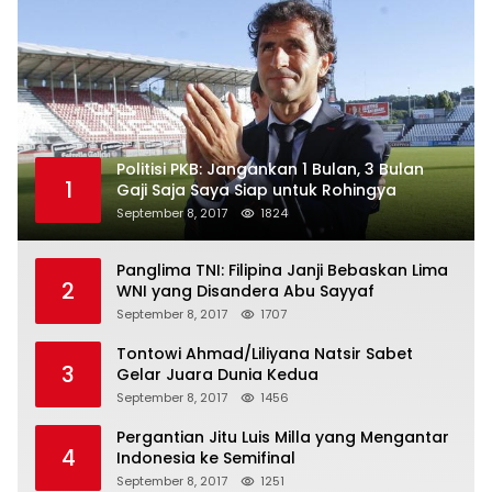
Politisi PKB: Jangankan 1 Bulan, 3 Bulan
1
Gaji Saja Saya Siap untuk Rohingya
September 8, 2017
1824
Panglima TNI: Filipina Janji Bebaskan Lima
2
WNI yang Disandera Abu Sayyaf
September 8, 2017
1707
Tontowi Ahmad/Liliyana Natsir Sabet
3
Gelar Juara Dunia Kedua
September 8, 2017
1456
Pergantian Jitu Luis Milla yang Mengantar
4
Indonesia ke Semifinal
September 8, 2017
1251