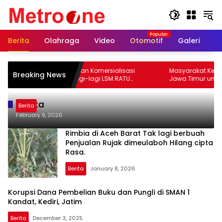
Skip
to
content
Berita
Olahraga
Video
Otomotif
Galeri
In
roti Dugaan Pungli dan Komersialisasi
Masyarakat Kediri Mendesak Gubernur
Breaking News
didikan di Kediri, Lagi-lagi LSM RATU
Jawa Timur untuk Men
yangkan Surat Pemberitahuan Aksi
Kediri Akibat Carut Mar
mai ke Polrestabes Surabaya
di Kediri
Berita
Berita
February 9, 2026
Rimbia di Aceh Barat Tak lagi berbuah
Penjualan Rujak dimeulaboh Hilang cipta
Rasa.
Berita
January 8, 2026
Korupsi Dana Pembelian Buku dan Pungli di SMAN 1
Kandat, Kediri, Jatim
Berita
December 3, 2025