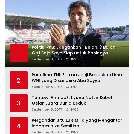
Politisi PKB: Jangankan 1 Bulan, 3 Bulan
1
Gaji Saja Saya Siap untuk Rohingya
September 8, 2017
1830
Panglima TNI: Filipina Janji Bebaskan Lima
2
WNI yang Disandera Abu Sayyaf
September 8, 2017
1712
Tontowi Ahmad/Liliyana Natsir Sabet
3
Gelar Juara Dunia Kedua
September 8, 2017
1462
Pergantian Jitu Luis Milla yang Mengantar
4
Indonesia ke Semifinal
September 8, 2017
1253