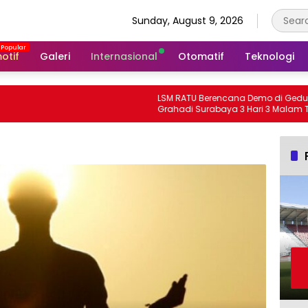
Sunday, August 9, 2026
otif
Galeri
Internasional
Otomatif
Teknologi
LSM RATU Berencana Demo di Gedung
Grahadi Surabaya 3 Hari 3 Malam Terkait
Keprihatinan Marakanya Pungli dan
Korupsi di Cabang Dinas Pendidikan
Kediri