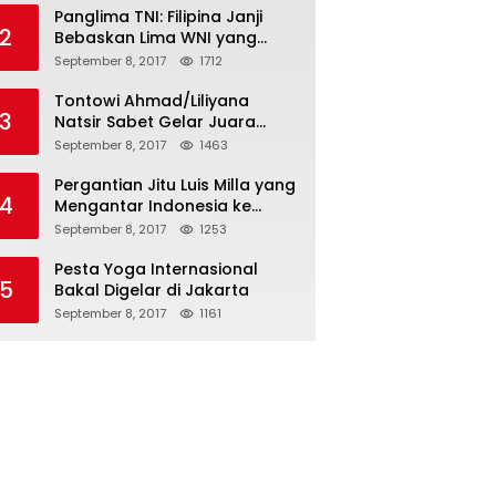
Panglima TNI: Filipina Janji
2
Bebaskan Lima WNI yang
Disandera Abu Sayyaf
September 8, 2017
1712
Tontowi Ahmad/Liliyana
3
Natsir Sabet Gelar Juara
Dunia Kedua
September 8, 2017
1463
Pergantian Jitu Luis Milla yang
4
Mengantar Indonesia ke
Semifinal
September 8, 2017
1253
Pesta Yoga Internasional
5
Bakal Digelar di Jakarta
September 8, 2017
1161