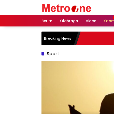
Skip
to
content
Berita
Olahraga
Video
Otom
Breaking News
Sport