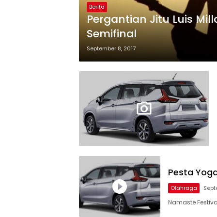
Berita
Pergantian Jitu Luis Mi
Semifinal
September 8, 2017
Pesta Yoga 
Olahraga
Sept
Namaste Festival