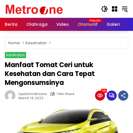
Skip
to
content
Berita
Olahraga
Video
Otomotif
Galeri
In
Home
Kesehatan
Kesehatan
Manfaat Tomat Ceri untuk
Kesehatan dan Cara Tepat
Mengonsumsinya
188
Liputanmetroone
1 Min Read
March 14, 2023