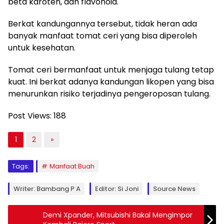
beta karoten, dan flavonoid.
Berkat kandungannya tersebut, tidak heran ada
banyak manfaat tomat ceri yang bisa diperoleh
untuk kesehatan.
Tomat ceri bermanfaat untuk menjaga tulang tetap
kuat. Ini berkat adanya kandungan likopen yang bisa
menurunkan risiko terjadinya pengeroposan tulang.
Post Views:
188
1
2
»
Tags:
Manfaat Buah
Writer: Bambang P A
Editor: Si Joni
Source News
Demi Xpander, Mitsubishi Bakal Mengimpor