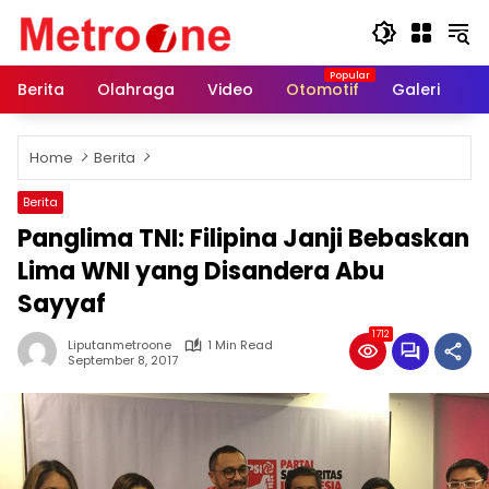
Skip
to
content
Berita
Olahraga
Video
Otomotif
Galeri
In
Home
Berita
Berita
Panglima TNI: Filipina Janji Bebaskan
Lima WNI yang Disandera Abu
Sayyaf
1712
Liputanmetroone
1 Min Read
September 8, 2017