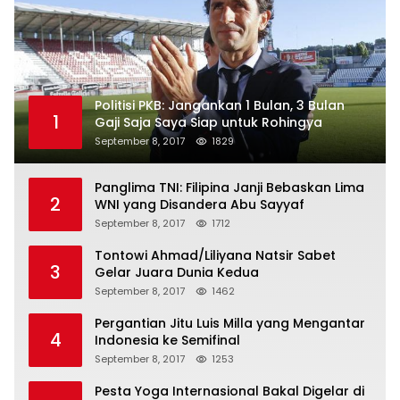
Politisi PKB: Jangankan 1 Bulan, 3 Bulan
1
Gaji Saja Saya Siap untuk Rohingya
September 8, 2017
1829
Panglima TNI: Filipina Janji Bebaskan Lima
2
WNI yang Disandera Abu Sayyaf
September 8, 2017
1712
Tontowi Ahmad/Liliyana Natsir Sabet
3
Gelar Juara Dunia Kedua
September 8, 2017
1462
Pergantian Jitu Luis Milla yang Mengantar
4
Indonesia ke Semifinal
September 8, 2017
1253
Pesta Yoga Internasional Bakal Digelar di