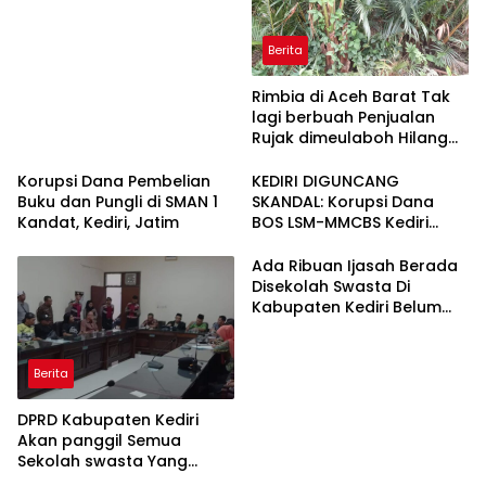
Berita
Rimbia di Aceh Barat Tak
lagi berbuah Penjualan
Rujak dimeulaboh Hilang
cipta Rasa.
Korupsi Dana Pembelian
KEDIRI DIGUNCANG
Buku dan Pungli di SMAN 1
SKANDAL: Korupsi Dana
Kandat, Kediri, Jatim
BOS LSM-MMCBS Kediri
Demo di Depan Kantor
Dinas Pendidikan
Ada Ribuan Ijasah Berada
Kabupaten Kediri Menuntut
Disekolah Swasta Di
Kepala Dinas Pendidikan di
Kabupaten Kediri Belum
Copot dari Jabatannya
Diambil Pemkab dan Dprd
Harus Ikut Bertanggung
Jawab
Berita
DPRD Kabupaten Kediri
Akan panggil Semua
Sekolah swasta Yang
Menahan Ijasah Siswa