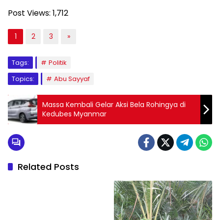
Post Views:
1,712
1
2
3
»
Tags:
Politik
Topics:
Abu Sayyaf
Massa Kembali Gelar Aksi Bela Rohingya di
Kedubes Myanmar
Related Posts