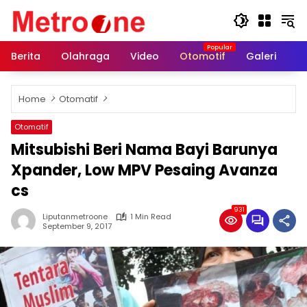
Skip
to
content
Berita
Olahraga
Video
Otomotif
Galeri
In
Home
Otomatif
Otomatif
Mitsubishi Beri Nama Bayi Barunya
Xpander, Low MPV Pesaing Avanza
cs
931
Liputanmetroone
1 Min Read
September 9, 2017