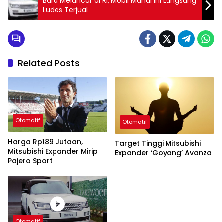
Baru Meluncur di RI, Mobil Mahal Ini Langsung
Ludes Terjual
Related Posts
Otomatif
Otomatif
Harga Rp189 Jutaan,
Target Tinggi Mitsubishi
Mitsubishi Expander Mirip
Expander ‘Goyang’ Avanza
Pajero Sport
Otomatif