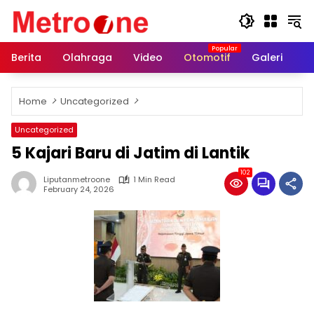
Skip
to
content
Berita
Olahraga
Video
Otomotif
Galeri
In
Home
Uncategorized
Uncategorized
5 Kajari Baru di Jatim di Lantik
102
Liputanmetroone
1 Min Read
February 24, 2026