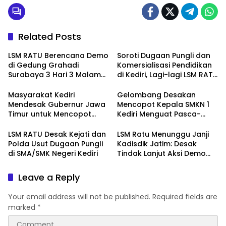
Related Posts
LSM RATU Berencana Demo
Soroti Dugaan Pungli dan
di Gedung Grahadi
Komersialisasi Pendidikan
Surabaya 3 Hari 3 Malam
di Kediri, Lagi-lagi LSM RATU
Terkait Keprihatinan
Layangkan Surat
Marakanya Pungli dan
Pemberitahuan Aksi Damai
Masyarakat Kediri
Gelombang Desakan
Korupsi di Cabang Dinas
ke Polrestabes Surabaya
Mendesak Gubernur Jawa
Mencopot Kepala SMKN 1
Pendidikan Kediri
Timur untuk Mencopot
Kediri Menguat Pasca-
Kacabdin Kediri Akibat
Dugaan Provokasi Siswa
Carut Marutnya Pendidikan
dan Doxing
LSM RATU Desak Kejati dan
LSM Ratu Menunggu Janji
di Kediri
Polda Usut Dugaan Pungli
Kadisdik Jatim: Desak
di SMA/SMK Negeri Kediri
Tindak Lanjut Aksi Demo
Terkait Dugaan Pungli di
Sekolah
Leave a Reply
Your email address will not be published.
Required fields are
marked
*