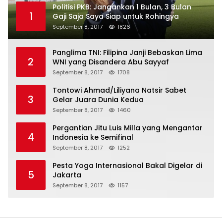
Politisi PKB: Jangankan 1 Bulan, 3 Bulan
1
Gaji Saja Saya Siap untuk Rohingya
September 8, 2017
1826
Panglima TNI: Filipina Janji Bebaskan Lima
2
WNI yang Disandera Abu Sayyaf
September 8, 2017
1708
Tontowi Ahmad/Liliyana Natsir Sabet
3
Gelar Juara Dunia Kedua
September 8, 2017
1460
Pergantian Jitu Luis Milla yang Mengantar
4
Indonesia ke Semifinal
September 8, 2017
1252
Pesta Yoga Internasional Bakal Digelar di
5
Jakarta
September 8, 2017
1157