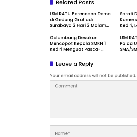
Related Posts
LSM RATU Berencana Demo
Soroti 
di Gedung Grahadi
Komersi
Surabaya 3 Hari 3 Malam
Kediri,
Terkait Keprihatinan
Layang
Marakanya Pungli dan
Pember
Gelombang Desakan
LSM RAT
Korupsi di Cabang Dinas
ke Pol
Mencopot Kepala SMKN 1
Polda U
Pendidikan Kediri
Kediri Menguat Pasca-
SMA/SMK
Dugaan Provokasi Siswa dan
Doxing
Leave a Reply
Your email address will not be published.