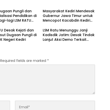
Dugaan Pungli dan
Masyarakat Kediri Mendesak
alisasi Pendidikan di
Gubernur Jawa Timur untuk
 Lagi-lagi LSM RATU
Mencopot Kacabdin Kediri
kan Surat
Akibat Carut Marutnya
itahuan Aksi Damai
Pendidikan di Kediri
U Desak Kejati dan
LSM Ratu Menunggu Janji
restabes Surabaya
sut Dugaan Pungli di
Kadisdik Jatim: Desak Tindak
 Negeri Kediri
Lanjut Aksi Demo Terkait
Dugaan Pungli di Sekolah
Required fields are marked
*