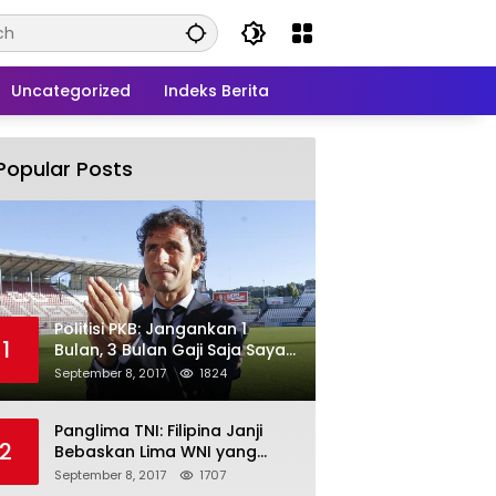
Uncategorized
Indeks Berita
Popular Posts
Politisi PKB: Jangankan 1
1
Bulan, 3 Bulan Gaji Saja Saya
Siap untuk Rohingya
September 8, 2017
1824
Panglima TNI: Filipina Janji
2
Bebaskan Lima WNI yang
Disandera Abu Sayyaf
September 8, 2017
1707