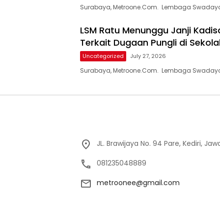
Surabaya, Metroone.Com. Lembaga Swadaya
LSM Ratu Menunggu Janji Kadisd
Terkait Dugaan Pungli di Sekola
Uncategorized
July 27, 2026
Surabaya, Metroone.Com. Lembaga Swadaya
JL. Brawijaya No. 94 Pare, Kediri, Ja
081235048889
metroonee@gmail.com