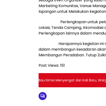
sebagai Even Organizer yang suda m
Marketing Komunitas, Vanue Managem
lapangan untuk Melakukan kegiatan i
Perlengkapan untuk pelaksanaa
Lokasi, Tenda Camping, Akomodasi 
Perlengkapan lainnya dalam menduk
Harapannya kegiatan ini menjad
dalam membangun kesadaran akan 
Membangun Peradaban. Tutup Zulkifl
Post Views:
151
Bau Kimia Menyengat dari Kali Baru, War