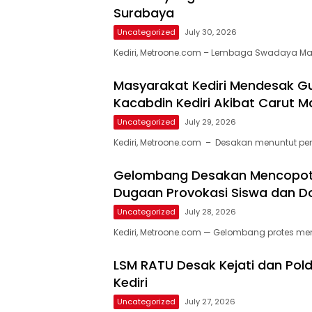
Surabaya
Uncategorized
July 30, 2026
Kediri, Metroone.com – Lembaga Swadaya M
Masyarakat Kediri Mendesak G
Kacabdin Kediri Akibat Carut Ma
Uncategorized
July 29, 2026
Kediri, Metroone.com – Desakan menuntut p
Gelombang Desakan Mencopot K
Dugaan Provokasi Siswa dan D
Uncategorized
July 28, 2026
Kediri, Metroone.com — Gelombang protes me
LSM RATU Desak Kejati dan Pol
Kediri
Uncategorized
July 27, 2026