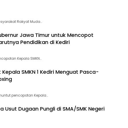
asyarakat Rakyat Muda…
ubernur Jawa Timur untuk Mencopot
rutnya Pendidikan di Kediri
encopotan Kepala SMKN…
epala SMKN 1 Kediri Menguat Pasca-
oxing
nuntut pencopotan Kepala…
da Usut Dugaan Pungli di SMA/SMK Negeri