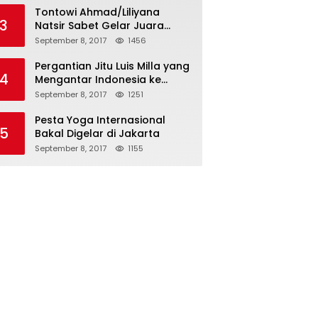
Tontowi Ahmad/Liliyana
3
Natsir Sabet Gelar Juara
Dunia Kedua
September 8, 2017
1456
Pergantian Jitu Luis Milla yang
4
Mengantar Indonesia ke
Semifinal
September 8, 2017
1251
Pesta Yoga Internasional
5
Bakal Digelar di Jakarta
September 8, 2017
1155