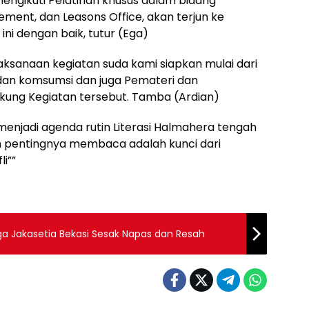
engikuti Pelatihan khusus dalam bidang
ent, dan Leasons Office, akan terjun ke
ni dengan baik, tutur (Ega)
n kegiatan suda kami siapkan mulai dari
dan komsumsi dan juga Pemateri dan
ung Kegiatan tersebut. Tamba (Ardian)
i agenda rutin Literasi Halmahera tengah
pentingnya membaca adalah kunci dari
i””
ga Jakasetia Bekasi Sesak Napas dan Resah