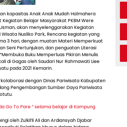
galan kapasitas Anak Anak Mudah Halmahera
t Kegiatan Belajar Masyarakat PKBM Were
ir Usman, akan menyelenggarakan Kegiatan
i Wisata Nusliko Park, Rencana kegiatan yang
lama 3 hari, dengan muatan Materi Memperkuat
n Seni Pertunjukan, dan penguatan Literasi
“Membuka Buku Memperluas Pikiran Menulis
li di Gagas oleh Saudari Nur Rahmawati Liee
 satu pada 2021 Kemarin.
aborasi dengan Dinas Pariwisata Kabupaten
idang Pengembangan Sumber Daya Pariwisata
otutu.
da Go To Pare ” selama belajar di Kampung
eh Zulkifli Ali dan Ardiansyah Djabar