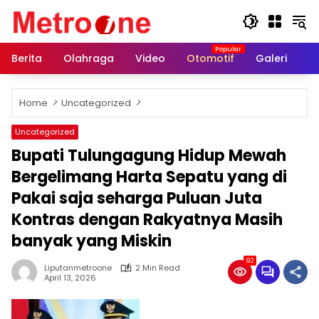
Skip
to
content
Berita
Olahraga
Video
Otomotif
Galeri
In
Home
Uncategorized
Uncategorized
Bupati Tulungagung Hidup Mewah
Bergelimang Harta Sepatu yang di
Pakai saja seharga Puluan Juta
Kontras dengan Rakyatnya Masih
banyak yang Miskin
92
Liputanmetroone
2 Min Read
April 13, 2026