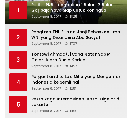
Politisi PKB: Jangankan 1 Bulan, 3 Bulan
1
Gaji Saja Saya Siap untuk Rohingya
September 8, 2017
1825
Panglima TNI: Filipina Janji Bebaskan Lima
2
WNI yang Disandera Abu Sayyaf
September 8, 2017
1707
Tontowi Ahmad/Liliyana Natsir Sabet
3
Gelar Juara Dunia Kedua
September 8, 2017
1457
Pergantian Jitu Luis Milla yang Mengantar
4
Indonesia ke Semifinal
September 8, 2017
1251
Pesta Yoga Internasional Bakal Digelar di
5
Jakarta
September 8, 2017
1155