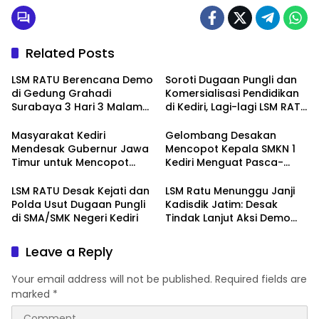
Related Posts
LSM RATU Berencana Demo
Soroti Dugaan Pungli dan
di Gedung Grahadi
Komersialisasi Pendidikan
Surabaya 3 Hari 3 Malam
di Kediri, Lagi-lagi LSM RATU
Terkait Keprihatinan
Layangkan Surat
Marakanya Pungli dan
Pemberitahuan Aksi Damai
Masyarakat Kediri
Gelombang Desakan
Korupsi di Cabang Dinas
ke Polrestabes Surabaya
Mendesak Gubernur Jawa
Mencopot Kepala SMKN 1
Pendidikan Kediri
Timur untuk Mencopot
Kediri Menguat Pasca-
Kacabdin Kediri Akibat
Dugaan Provokasi Siswa
Carut Marutnya Pendidikan
dan Doxing
LSM RATU Desak Kejati dan
LSM Ratu Menunggu Janji
di Kediri
Polda Usut Dugaan Pungli
Kadisdik Jatim: Desak
di SMA/SMK Negeri Kediri
Tindak Lanjut Aksi Demo
Terkait Dugaan Pungli di
Sekolah
Leave a Reply
Your email address will not be published.
Required fields are
marked
*