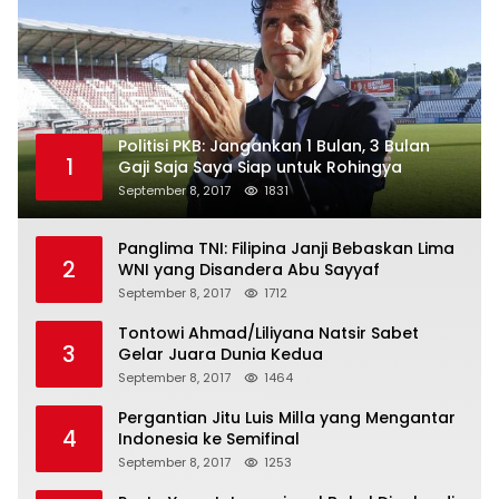
Politisi PKB: Jangankan 1 Bulan, 3 Bulan
1
Gaji Saja Saya Siap untuk Rohingya
September 8, 2017
1831
Panglima TNI: Filipina Janji Bebaskan Lima
2
WNI yang Disandera Abu Sayyaf
September 8, 2017
1712
Tontowi Ahmad/Liliyana Natsir Sabet
3
Gelar Juara Dunia Kedua
September 8, 2017
1464
Pergantian Jitu Luis Milla yang Mengantar
4
Indonesia ke Semifinal
September 8, 2017
1253