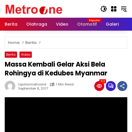
Skip
to
content
Berita
Olahraga
Video
Otomotif
Galeri
In
Home
Berita
Berita
Video
Massa Kembali Gelar Aksi Bela
Rohingya di Kedubes Myanmar
703
Liputanmetroone
1 Min Read
September 8, 2017