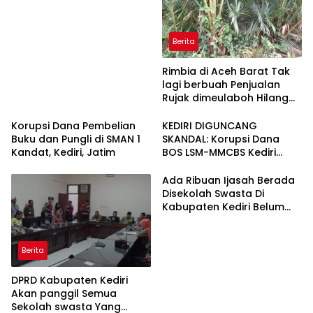
Berita
Rimbia di Aceh Barat Tak
lagi berbuah Penjualan
Rujak dimeulaboh Hilang
cipta Rasa.
Korupsi Dana Pembelian
KEDIRI DIGUNCANG
Buku dan Pungli di SMAN 1
SKANDAL: Korupsi Dana
Kandat, Kediri, Jatim
BOS LSM-MMCBS Kediri
Demo di Depan Kantor
Dinas Pendidikan
Ada Ribuan Ijasah Berada
Kabupaten Kediri Menuntut
Disekolah Swasta Di
Kepala Dinas Pendidikan di
Kabupaten Kediri Belum
Copot dari Jabatannya
Diambil Pemkab dan Dprd
Harus Ikut Bertanggung
Jawab
Berita
DPRD Kabupaten Kediri
Akan panggil Semua
Sekolah swasta Yang