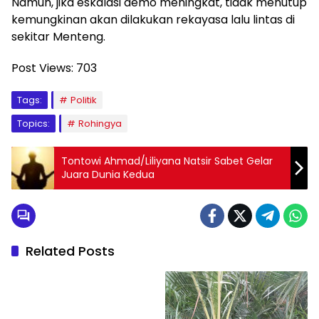
Namun, jika eskalasi demo meningkat, tidak menutup
kemungkinan akan dilakukan rekayasa lalu lintas di
sekitar Menteng.
Post Views:
703
Tags:
Politik
Topics:
Rohingya
Tontowi Ahmad/Liliyana Natsir Sabet Gelar
Juara Dunia Kedua
Related Posts