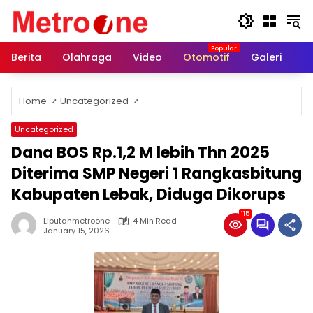
Skip
to
content
Berita
Olahraga
Video
Otomotif
Galeri
In
Home
Uncategorized
Uncategorized
Dana BOS Rp.1,2 M lebih Thn 2025
Diterima SMP Negeri 1 Rangkasbitung
Kabupaten Lebak, Diduga Dikorups
115
Liputanmetroone
4 Min Read
January 15, 2026