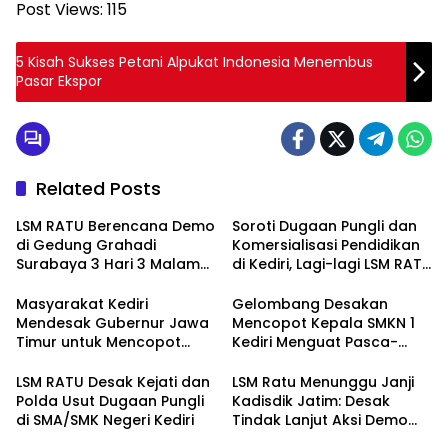
Post Views:
115
5 Kisah Sukses Petani Alpukat Indonesia Menembus
Pasar Ekspor
Related Posts
LSM RATU Berencana Demo
Soroti Dugaan Pungli dan
di Gedung Grahadi
Komersialisasi Pendidikan
Surabaya 3 Hari 3 Malam
di Kediri, Lagi-lagi LSM RATU
Terkait Keprihatinan
Layangkan Surat
Marakanya Pungli dan
Pemberitahuan Aksi Damai
Masyarakat Kediri
Gelombang Desakan
Korupsi di Cabang Dinas
ke Polrestabes Surabaya
Mendesak Gubernur Jawa
Mencopot Kepala SMKN 1
Pendidikan Kediri
Timur untuk Mencopot
Kediri Menguat Pasca-
Kacabdin Kediri Akibat
Dugaan Provokasi Siswa
Carut Marutnya Pendidikan
dan Doxing
LSM RATU Desak Kejati dan
LSM Ratu Menunggu Janji
di Kediri
Polda Usut Dugaan Pungli
Kadisdik Jatim: Desak
di SMA/SMK Negeri Kediri
Tindak Lanjut Aksi Demo
Terkait Dugaan Pungli di