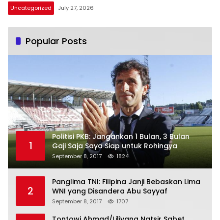
Uncategorized
July 27, 2026
Popular Posts
Politisi PKB: Jangankan 1 Bulan, 3 Bulan
1
Gaji Saja Saya Siap untuk Rohingya
September 8, 2017
1824
Panglima TNI: Filipina Janji Bebaskan Lima
2
WNI yang Disandera Abu Sayyaf
September 8, 2017
1707
Tontowi Ahmad/Liliyana Natsir Sabet