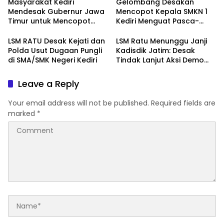
Marakanya Pungli dan
Pemberitahuan Aksi Damai
Masyarakat Kediri
Gelombang Desakan
Korupsi di Cabang Dinas
ke Polrestabes Surabaya
Mendesak Gubernur Jawa
Mencopot Kepala SMKN 1
Pendidikan Kediri
Timur untuk Mencopot
Kediri Menguat Pasca-
Kacabdin Kediri Akibat
Dugaan Provokasi Siswa
Carut Marutnya Pendidikan
dan Doxing
LSM RATU Desak Kejati dan
LSM Ratu Menunggu Janji
di Kediri
Polda Usut Dugaan Pungli
Kadisdik Jatim: Desak
di SMA/SMK Negeri Kediri
Tindak Lanjut Aksi Demo
Terkait Dugaan Pungli di
Sekolah
Leave a Reply
Your email address will not be published.
Required fields are
marked
*