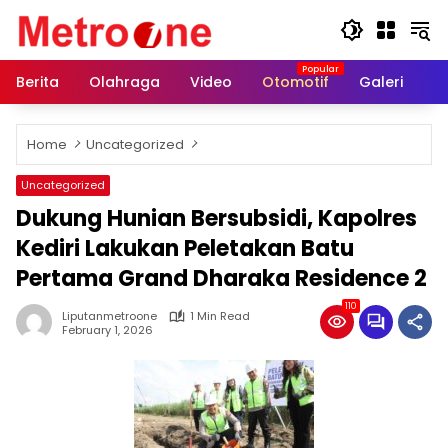
Skip
to
content
Berita
Olahraga
Video
Otomotif
Galeri
In
Home
Uncategorized
Uncategorized
Dukung Hunian Bersubsidi, Kapolres
Kediri Lakukan Peletakan Batu
Pertama Grand Dharaka Residence 2
110
Liputanmetroone
1 Min Read
February 1, 2026