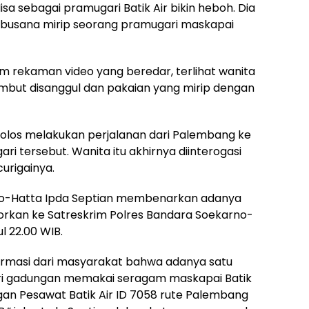
a sebagai pramugari Batik Air bikin heboh. Dia
busana mirip seorang pramugari maskapai
Dalam rekaman video yang beredar, terlihat wanita
mbut disanggul dan pakaian yang mirip dengan
lolos melakukan perjalanan dari Palembang ke
 tersebut. Wanita itu akhirnya diinterogasi
curigainya.
no-Hatta Ipda Septian membenarkan adanya
laporkan ke Satreskrim Polres Bandara Soekarno-
l 22.00 WIB.
ormasi dari masyarakat bahwa adanya satu
ri gadungan memakai seragam maskapai Batik
an Pesawat Batik Air ID 7058 rute Palembang