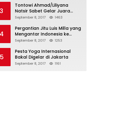
Tontowi Ahmad/Liliyana
3
Natsir Sabet Gelar Juara
Dunia Kedua
September 8, 2017
1463
Pergantian Jitu Luis Milla yang
4
Mengantar Indonesia ke
Semifinal
September 8, 2017
1253
Pesta Yoga Internasional
5
Bakal Digelar di Jakarta
September 8, 2017
1161