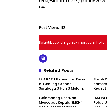
(PLM)-Jakarta (CGK) pukul 18.20 WIB
red
Post Views:
112
Belantik sapi di nganjuk meracuni 7 ek
Related Posts
LSM RATU Berencana Demo
Soroti 
di Gedung Grahadi
Komersi
Surabaya 3 Hari 3 Malam
Kediri,
Terkait Keprihatinan
Layang
Marakanya Pungli dan
Pember
Gelombang Desakan
LSM RAT
Korupsi di Cabang Dinas
ke Pol
Mencopot Kepala SMKN 1
Polda U
Pendidikan Kediri