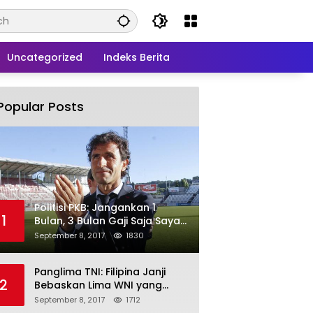
Uncategorized
Indeks Berita
Popular Posts
Politisi PKB: Jangankan 1
1
Bulan, 3 Bulan Gaji Saja Saya
Siap untuk Rohingya
September 8, 2017
1830
Panglima TNI: Filipina Janji
2
Bebaskan Lima WNI yang
Disandera Abu Sayyaf
September 8, 2017
1712