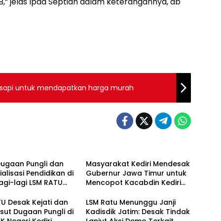
,” jelas Ipda Septian dalam keterangannya, ab
or sapi untuk mendapatkan harga murah
Dugaan Pungli dan
Masyarakat Kediri Mendesak
alisasi Pendidikan di
Gubernur Jawa Timur untuk
 Lagi-lagi LSM RATU
Mencopot Kacabdin Kediri
kan Surat
Akibat Carut Marutnya
itahuan Aksi Damai
Pendidikan di Kediri
U Desak Kejati dan
LSM Ratu Menunggu Janji
restabes Surabaya
sut Dugaan Pungli di
Kadisdik Jatim: Desak Tindak