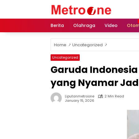
Skip
to
content
Berita
Olahraga
Video
Otom
Home
Uncategorized
Uncategorized
Garuda Indonesia
yang Nyamar Jadi
Liputanmetroone
2 Min Read
January 15, 2026