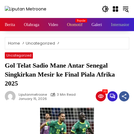
Skip
to
content
Berita
Olahraga
Video
Otomotif
Galeri
Internasional
Home
Uncategorized
Uncategorized
Gol Telat Sadio Mane Antar Senegal
Singkirkan Mesir ke Final Piala Afrika
2025
110
Liputanmetroone
3 Min Read
January 15, 2026