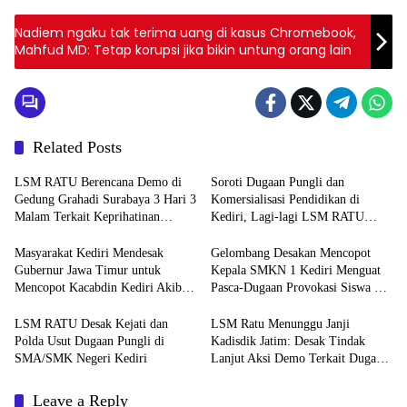
Nadiem ngaku tak terima uang di kasus Chromebook,
Mahfud MD: Tetap korupsi jika bikin untung orang lain
Related Posts
LSM RATU Berencana Demo di
Soroti Dugaan Pungli dan
Gedung Grahadi Surabaya 3 Hari 3
Komersialisasi Pendidikan di
Malam Terkait Keprihatinan
Kediri, Lagi-lagi LSM RATU
Marakanya Pungli dan Korupsi di
Layangkan Surat Pemberitahuan
Cabang Dinas Pendidikan Kediri
Aksi Damai ke Polrestabes
Masyarakat Kediri Mendesak
Gelombang Desakan Mencopot
Surabaya
Gubernur Jawa Timur untuk
Kepala SMKN 1 Kediri Menguat
Mencopot Kacabdin Kediri Akibat
Pasca-Dugaan Provokasi Siswa dan
Carut Marutnya Pendidikan di
Doxing
Kediri
LSM RATU Desak Kejati dan
LSM Ratu Menunggu Janji
Polda Usut Dugaan Pungli di
Kadisdik Jatim: Desak Tindak
SMA/SMK Negeri Kediri
Lanjut Aksi Demo Terkait Dugaan
Pungli di Sekolah
Leave a Reply