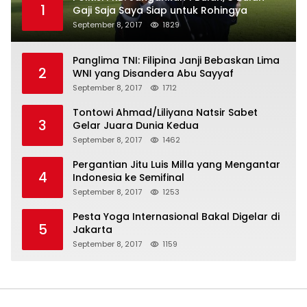
1
Gaji Saja Saya Siap untuk Rohingya
September 8, 2017
1829
Panglima TNI: Filipina Janji Bebaskan Lima
2
WNI yang Disandera Abu Sayyaf
September 8, 2017
1712
Tontowi Ahmad/Liliyana Natsir Sabet
3
Gelar Juara Dunia Kedua
September 8, 2017
1462
Pergantian Jitu Luis Milla yang Mengantar
4
Indonesia ke Semifinal
September 8, 2017
1253
Pesta Yoga Internasional Bakal Digelar di
5
Jakarta
September 8, 2017
1159