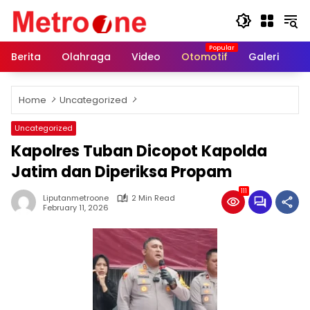
Skip
to
content
Berita
Olahraga
Video
Otomotif
Galeri
In
Home
Uncategorized
Uncategorized
Kapolres Tuban Dicopot Kapolda
Jatim dan Diperiksa Propam
111
Liputanmetroone
2 Min Read
February 11, 2026