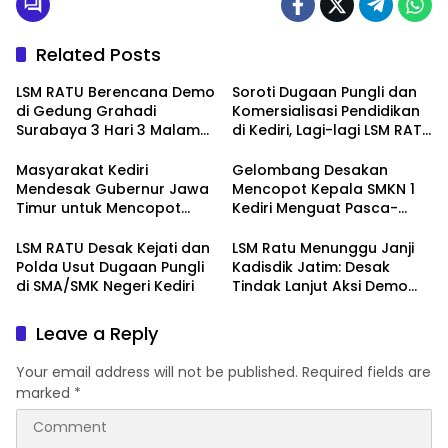
Related Posts
LSM RATU Berencana Demo
Soroti Dugaan Pungli dan
di Gedung Grahadi
Komersialisasi Pendidikan
Surabaya 3 Hari 3 Malam
di Kediri, Lagi-lagi LSM RATU
Terkait Keprihatinan
Layangkan Surat
Marakanya Pungli dan
Pemberitahuan Aksi Damai
Masyarakat Kediri
Gelombang Desakan
Korupsi di Cabang Dinas
ke Polrestabes Surabaya
Mendesak Gubernur Jawa
Mencopot Kepala SMKN 1
Pendidikan Kediri
Timur untuk Mencopot
Kediri Menguat Pasca-
Kacabdin Kediri Akibat
Dugaan Provokasi Siswa
Carut Marutnya Pendidikan
dan Doxing
LSM RATU Desak Kejati dan
LSM Ratu Menunggu Janji
di Kediri
Polda Usut Dugaan Pungli
Kadisdik Jatim: Desak
di SMA/SMK Negeri Kediri
Tindak Lanjut Aksi Demo
Terkait Dugaan Pungli di
Sekolah
Leave a Reply
Your email address will not be published.
Required fields are
marked
*