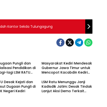
edah Kantor Sekda Tulungagung
Dugaan Pungli dan
Masyarakat Kediri Mendesak
alisasi Pendidikan di
Gubernur Jawa Timur untuk
 Lagi-lagi LSM RATU
Mencopot Kacabdin Kediri
kan Surat
Akibat Carut Marutnya
itahuan Aksi Damai
Pendidikan di Kediri
U Desak Kejati dan
LSM Ratu Menunggu Janji
restabes Surabaya
sut Dugaan Pungli di
Kadisdik Jatim: Desak Tindak
 Negeri Kediri
Lanjut Aksi Demo Terkait
Dugaan Pungli di Sekolah