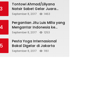
Tontowi Ahmad/Liliyana
3
Natsir Sabet Gelar Juara
Dunia Kedua
September 8, 2017
1463
Pergantian Jitu Luis Milla yang
4
Mengantar Indonesia ke
Semifinal
September 8, 2017
1253
Pesta Yoga Internasional
5
Bakal Digelar di Jakarta
September 8, 2017
1161