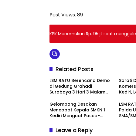
Post Views:
89
KPK Menemukan Rp. 95 jt saat menggel
Related Posts
LSM RATU Berencana Demo
Soroti 
di Gedung Grahadi
Komersi
Surabaya 3 Hari 3 Malam
Kediri,
Terkait Keprihatinan
Layang
Marakanya Pungli dan
Pember
Gelombang Desakan
LSM RAT
Korupsi di Cabang Dinas
ke Pol
Mencopot Kepala SMKN 1
Polda U
Pendidikan Kediri
Kediri Menguat Pasca-
SMA/SMK
Dugaan Provokasi Siswa dan
Doxing
Leave a Reply