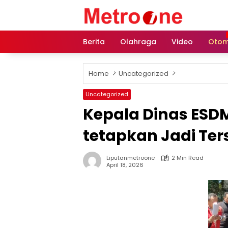
Skip
to
content
Berita
Olahraga
Video
Otom
Home
Uncategorized
Uncategorized
Kepala Dinas ESDM
tetapkan Jadi Ter
Liputanmetroone
2 Min Read
April 18, 2026