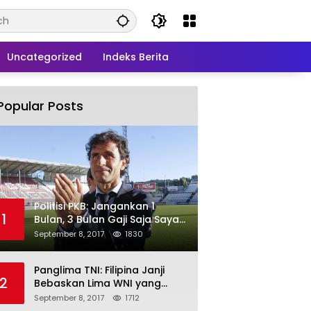
Uncategorized
Indeks Berita
Popular Posts
Politisi PKB: Jangankan 1
1
Bulan, 3 Bulan Gaji Saja Saya
Siap untuk Rohingya
September 8, 2017
1830
Panglima TNI: Filipina Janji
2
Bebaskan Lima WNI yang
Disandera Abu Sayyaf
September 8, 2017
1712