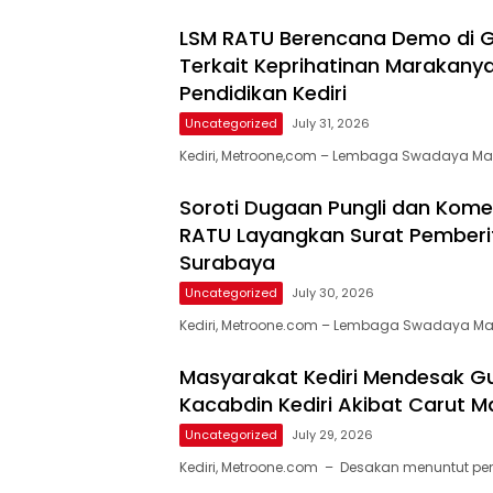
LSM RATU Berencana Demo di G
Terkait Keprihatinan Marakanya
Pendidikan Kediri
Uncategorized
July 31, 2026
​Kediri, Metroone,com – Lembaga Swadaya Ma
Soroti Dugaan Pungli dan Komersi
RATU Layangkan Surat Pemberi
Surabaya
Uncategorized
July 30, 2026
Kediri, Metroone.com – Lembaga Swadaya M
Masyarakat Kediri Mendesak G
Kacabdin Kediri Akibat Carut Ma
Uncategorized
July 29, 2026
Kediri, Metroone.com – Desakan menuntut p