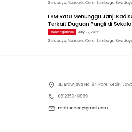
Surabaya, Metroone.Com. Lembaga Swadaya
LSM Ratu Menunggu Janji Kadisd
Terkait Dugaan Pungli di Sekola
Uncategorized
July 27, 2026
Surabaya, Metroone.Com. Lembaga Swadaya
JL. Brawijaya No. 94 Pare, Kediri, Ja
081235048889
metroonee@gmail.com