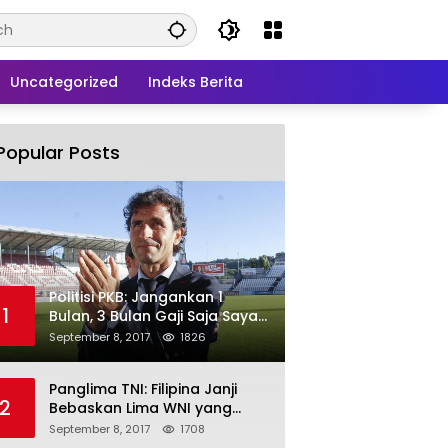
Uncategorized
Indeks Berita
Popular Posts
Politisi PKB: Jangankan 1
1
Bulan, 3 Bulan Gaji Saja Saya
Siap untuk Rohingya
September 8, 2017
1826
Panglima TNI: Filipina Janji
2
Bebaskan Lima WNI yang
Disandera Abu Sayyaf
September 8, 2017
1708