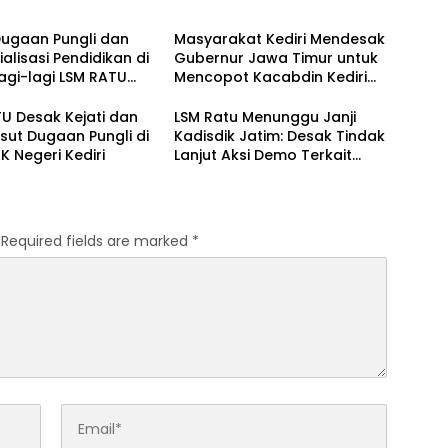
Dugaan Pungli dan
Masyarakat Kediri Mendesak
alisasi Pendidikan di
Gubernur Jawa Timur untuk
 Lagi-lagi LSM RATU
Mencopot Kacabdin Kediri
kan Surat
Akibat Carut Marutnya
itahuan Aksi Damai
Pendidikan di Kediri
U Desak Kejati dan
LSM Ratu Menunggu Janji
restabes Surabaya
sut Dugaan Pungli di
Kadisdik Jatim: Desak Tindak
 Negeri Kediri
Lanjut Aksi Demo Terkait
Dugaan Pungli di Sekolah
Required fields are marked
*