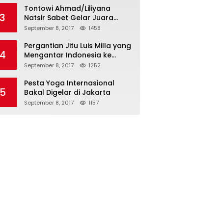
Tontowi Ahmad/Liliyana
3
Natsir Sabet Gelar Juara
Dunia Kedua
September 8, 2017
1458
Pergantian Jitu Luis Milla yang
4
Mengantar Indonesia ke
Semifinal
September 8, 2017
1252
Pesta Yoga Internasional
5
Bakal Digelar di Jakarta
September 8, 2017
1157