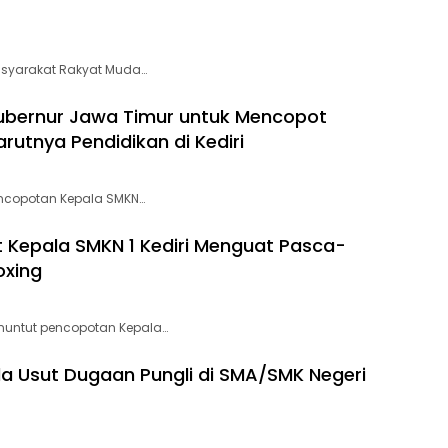
asyarakat Rakyat Muda…
ubernur Jawa Timur untuk Mencopot
rutnya Pendidikan di Kediri
encopotan Kepala SMKN…
epala SMKN 1 Kediri Menguat Pasca-
oxing
nuntut pencopotan Kepala…
da Usut Dugaan Pungli di SMA/SMK Negeri