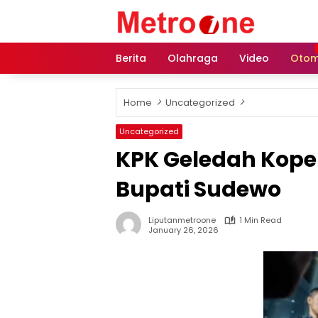
Skip
to
content
Berita
Olahraga
Video
Otom
Home
Uncategorized
Uncategorized
KPK Geledah Kopera
Bupati Sudewo
Liputanmetroone
1 Min Read
January 26, 2026