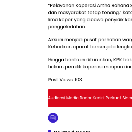
“Pelayanan Koperasi Artha Bahana 
dan masyarakat tetap tenang,” kata
lima koper yang dibawa penyidik ka
penggeledahan.
Aksi ini menjadi pusat perhatian war
Kehadiran aparat bersenjata lengka
Hingga berita ini diturunkan, KPK b
hukum pemilik koperasi maupun rinci
Post Views:
103
Audiensi Media Radar Kediri, Perkuat Sine