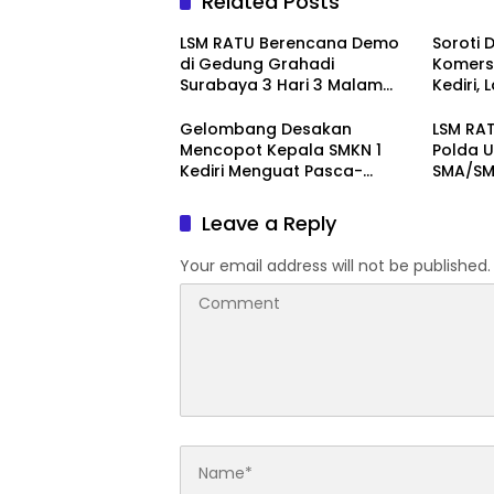
Related Posts
LSM RATU Berencana Demo
Soroti 
di Gedung Grahadi
Komersi
Surabaya 3 Hari 3 Malam
Kediri,
Terkait Keprihatinan
Layang
Marakanya Pungli dan
Pember
Gelombang Desakan
LSM RAT
Korupsi di Cabang Dinas
ke Pol
Mencopot Kepala SMKN 1
Polda U
Pendidikan Kediri
Kediri Menguat Pasca-
SMA/SMK
Dugaan Provokasi Siswa dan
Doxing
Leave a Reply
Your email address will not be published.