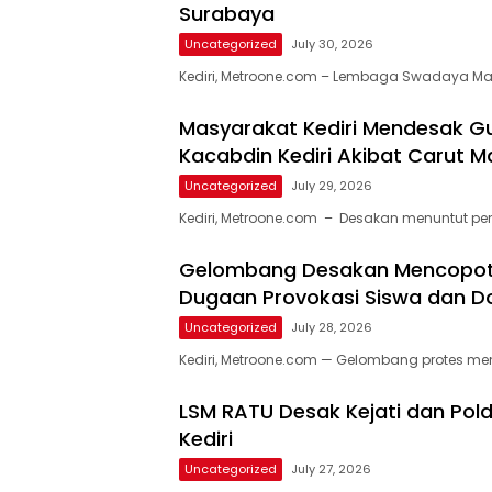
Surabaya
Uncategorized
July 30, 2026
Kediri, Metroone.com – Lembaga Swadaya M
Masyarakat Kediri Mendesak G
Kacabdin Kediri Akibat Carut Ma
Uncategorized
July 29, 2026
Kediri, Metroone.com – Desakan menuntut p
Gelombang Desakan Mencopot K
Dugaan Provokasi Siswa dan D
Uncategorized
July 28, 2026
Kediri, Metroone.com — Gelombang protes me
LSM RATU Desak Kejati dan Pol
Kediri
Uncategorized
July 27, 2026