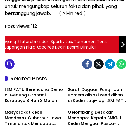
untuk mengungkap seluruh fakta dan pihak yang
bertanggung jawab. ( Alvin red )
Post Views:
112
Ajang Silaturahmi dan Sportivitas, Turnamen Tenis
Lapangan Piala Kapolres Kediri Resmi Dimulai
Related Posts
LSM RATU Berencana Demo
Soroti Dugaan Pungli dan
di Gedung Grahadi
Komersialisasi Pendidikan
Surabaya 3 Hari 3 Malam
di Kediri, Lagi-lagi LSM RATU
Terkait Keprihatinan
Layangkan Surat
Marakanya Pungli dan
Pemberitahuan Aksi Damai
Masyarakat Kediri
Gelombang Desakan
Korupsi di Cabang Dinas
ke Polrestabes Surabaya
Mendesak Gubernur Jawa
Mencopot Kepala SMKN 1
Pendidikan Kediri
Timur untuk Mencopot
Kediri Menguat Pasca-
Kacabdin Kediri Akibat
Dugaan Provokasi Siswa