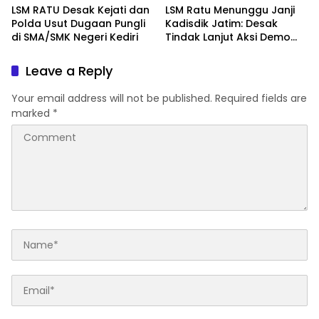
Carut Marutnya Pendidikan
dan Doxing
LSM RATU Desak Kejati dan
LSM Ratu Menunggu Janji
di Kediri
Polda Usut Dugaan Pungli
Kadisdik Jatim: Desak
di SMA/SMK Negeri Kediri
Tindak Lanjut Aksi Demo
Terkait Dugaan Pungli di
Sekolah
Leave a Reply
Your email address will not be published.
Required fields are
marked
*