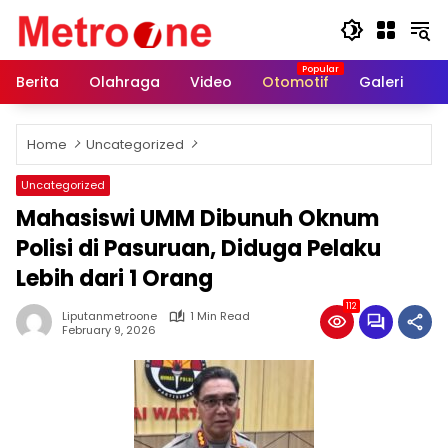
Skip
to
content
Berita
Olahraga
Video
Otomotif
Galeri
In
Home
Uncategorized
Uncategorized
Mahasiswi UMM Dibunuh Oknum
Polisi di Pasuruan, Diduga Pelaku
Lebih dari 1 Orang
112
Liputanmetroone
1 Min Read
February 9, 2026