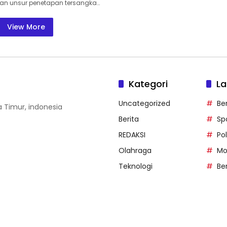
n unsur penetapan tersangka…
View More
Kategori
La
Uncategorized
Be
wa Timur, indonesia
Berita
Sp
REDAKSI
Pol
Olahraga
Mo
Teknologi
Be