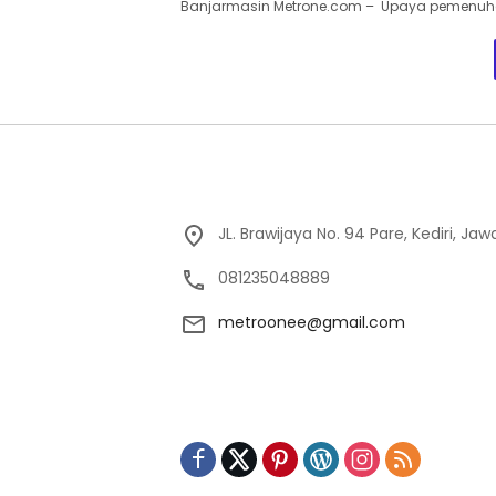
Banjarmasin Metrone.com – Upaya pemenuha
JL. Brawijaya No. 94 Pare, Kediri, Ja
081235048889
metroonee@gmail.com