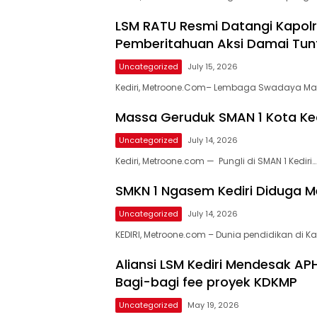
LSM RATU Resmi Datangi Kapol
Pemberitahuan Aksi Damai Tun
Uncategorized
July 15, 2026
Kediri, Metroone.Com– Lembaga Swadaya Ma
Liputan
Metroone
Massa Geruduk SMAN 1 Kota Kedi
Uncategorized
July 14, 2026
Kediri, Metroone.com — Pungli di SMAN 1 Kediri…
SMKN 1 Ngasem Kediri Diduga M
Uncategorized
July 14, 2026
KEDIRI, Metroone.com – Dunia pendidikan di K
Aliansi LSM Kediri Mendesak AP
Bagi-bagi fee proyek KDKMP
Uncategorized
May 19, 2026