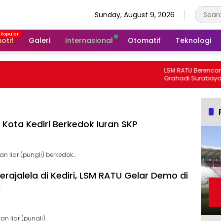
Sunday, August 9, 2026
otif
Galeri
Internasional
Otomatif
Teknologi
LSM RATU Berencana D
Grahadi Surabaya 3 Har
Keprihatinan Marakanya
Korupsi di Cabang Dina
Kediri
1 Kota Kediri Berkedok Iuran SKP
n liar (pungli) berkedok…
ajalela di Kediri, LSM RATU Gelar Demo di
m
n liar (pungli)…