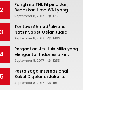
Panglima TNI: Filipina Janji
2
Bebaskan Lima WNI yang
Disandera Abu Sayyaf
September 8, 2017
1712
Tontowi Ahmad/Liliyana
3
Natsir Sabet Gelar Juara
Dunia Kedua
September 8, 2017
1463
Pergantian Jitu Luis Milla yang
4
Mengantar Indonesia ke
Semifinal
September 8, 2017
1253
Pesta Yoga Internasional
5
Bakal Digelar di Jakarta
September 8, 2017
1161