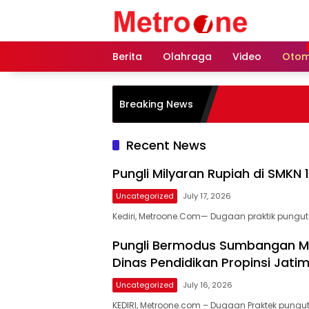
Skip
to
content
Berita
Olahraga
Video
Otom
Breaking News
Recent News
Pungli Milyaran Rupiah di SMKN 
Uncategorized
July 17, 2026
Kediri, Metroone.Com— Dugaan praktik punguta
Pungli Bermodus Sumbangan Mer
Dinas Pendidikan Propinsi Jati
Uncategorized
July 16, 2026
KEDIRI, Metroone.com – Dugaan Praktek punguta