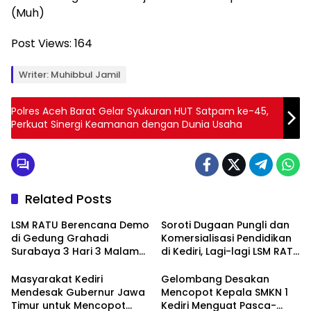
(Muh)
Post Views:
164
Writer: Muhibbul Jamil
Polres Aceh Barat Gelar Syukuran HUT Satpam ke-45,
Perkuat Sinergi Keamanan dengan Dunia Usaha
Related Posts
LSM RATU Berencana Demo
Soroti Dugaan Pungli dan
di Gedung Grahadi
Komersialisasi Pendidikan
Surabaya 3 Hari 3 Malam
di Kediri, Lagi-lagi LSM RATU
Terkait Keprihatinan
Layangkan Surat
Marakanya Pungli dan
Pemberitahuan Aksi Damai
Masyarakat Kediri
Gelombang Desakan
Korupsi di Cabang Dinas
ke Polrestabes Surabaya
Mendesak Gubernur Jawa
Mencopot Kepala SMKN 1
Pendidikan Kediri
Timur untuk Mencopot
Kediri Menguat Pasca-