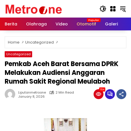
Skip
to
content
Berita
Olahraga
Video
Otomotif
Galeri
In
Home
Uncategorized
Uncategorized
Pemkab Aceh Barat Bersama DPRK
Melakukan Audiensi Anggaran
Rumah Sakit Regional Meulaboh
164
Liputanmetroone
2 Min Read
January 8, 2026