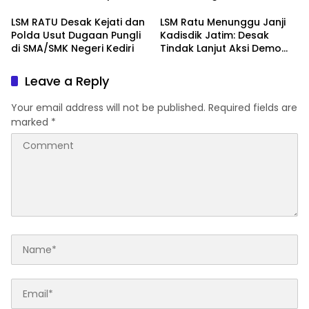
Kacabdin Kediri Akibat
Dugaan Provokasi Siswa
Carut Marutnya Pendidikan
dan Doxing
LSM RATU Desak Kejati dan
LSM Ratu Menunggu Janji
di Kediri
Polda Usut Dugaan Pungli
Kadisdik Jatim: Desak
di SMA/SMK Negeri Kediri
Tindak Lanjut Aksi Demo
Terkait Dugaan Pungli di
Sekolah
Leave a Reply
Your email address will not be published.
Required fields are
marked
*