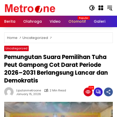
Skip
to
content
Berita
Olahraga
Video
Otomotif
Galeri
In
Home
Uncategorized
Uncategorized
Pemungutan Suara Pemilihan Tuha
Peut Gampong Cot Darat Periode
2026–2031 Berlangsung Lancar dan
Demokratis
134
Liputanmetroone
2 Min Read
January 15, 2026