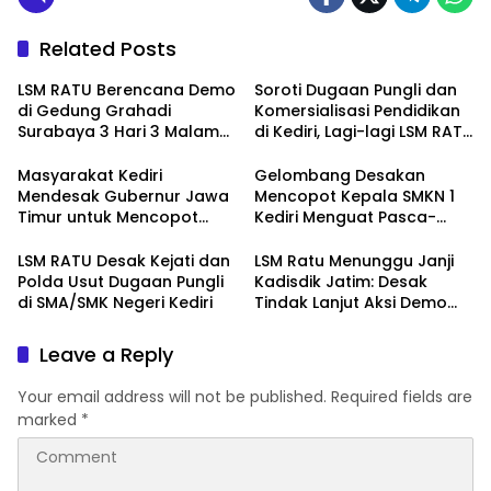
Related Posts
LSM RATU Berencana Demo
Soroti Dugaan Pungli dan
di Gedung Grahadi
Komersialisasi Pendidikan
Surabaya 3 Hari 3 Malam
di Kediri, Lagi-lagi LSM RATU
Terkait Keprihatinan
Layangkan Surat
Marakanya Pungli dan
Pemberitahuan Aksi Damai
Masyarakat Kediri
Gelombang Desakan
Korupsi di Cabang Dinas
ke Polrestabes Surabaya
Mendesak Gubernur Jawa
Mencopot Kepala SMKN 1
Pendidikan Kediri
Timur untuk Mencopot
Kediri Menguat Pasca-
Kacabdin Kediri Akibat
Dugaan Provokasi Siswa
Carut Marutnya Pendidikan
dan Doxing
LSM RATU Desak Kejati dan
LSM Ratu Menunggu Janji
di Kediri
Polda Usut Dugaan Pungli
Kadisdik Jatim: Desak
di SMA/SMK Negeri Kediri
Tindak Lanjut Aksi Demo
Terkait Dugaan Pungli di
Sekolah
Leave a Reply
Your email address will not be published.
Required fields are
marked
*