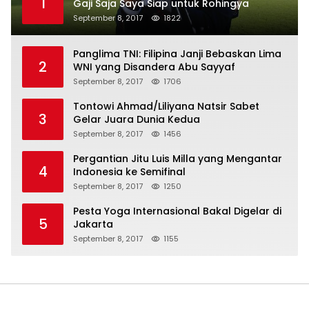
1
Gaji Saja Saya Siap untuk Rohingya
September 8, 2017
1822
Panglima TNI: Filipina Janji Bebaskan Lima
2
WNI yang Disandera Abu Sayyaf
September 8, 2017
1706
Tontowi Ahmad/Liliyana Natsir Sabet
3
Gelar Juara Dunia Kedua
September 8, 2017
1456
Pergantian Jitu Luis Milla yang Mengantar
4
Indonesia ke Semifinal
September 8, 2017
1250
Pesta Yoga Internasional Bakal Digelar di
5
Jakarta
September 8, 2017
1155