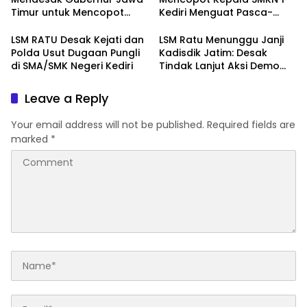
Pendidikan Kediri
Timur untuk Mencopot
Kediri Menguat Pasca-
Kacabdin Kediri Akibat
Dugaan Provokasi Siswa
Carut Marutnya Pendidikan
dan Doxing
LSM RATU Desak Kejati dan
LSM Ratu Menunggu Janji
di Kediri
Polda Usut Dugaan Pungli
Kadisdik Jatim: Desak
di SMA/SMK Negeri Kediri
Tindak Lanjut Aksi Demo
Terkait Dugaan Pungli di
Sekolah
Leave a Reply
Your email address will not be published.
Required fields are
marked
*