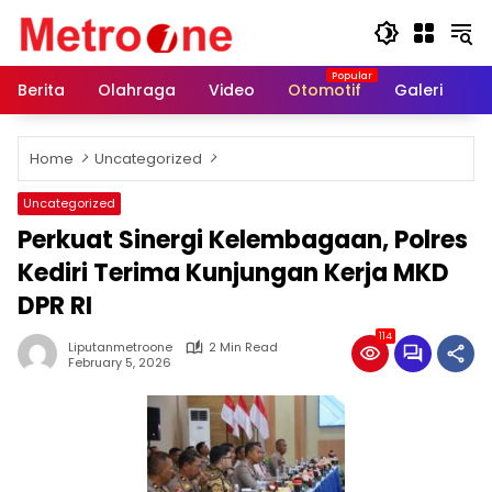
Skip
to
content
Berita
Olahraga
Video
Otomotif
Galeri
In
Home
Uncategorized
Uncategorized
Perkuat Sinergi Kelembagaan, Polres
Kediri Terima Kunjungan Kerja MKD
DPR RI
114
Liputanmetroone
2 Min Read
February 5, 2026