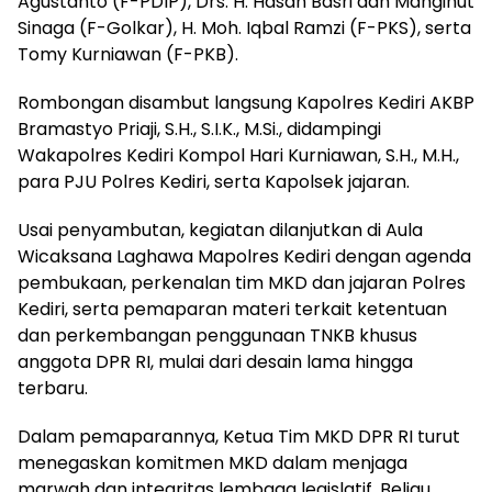
Agustanto (F-PDIP), Drs. H. Hasan Basri dan Mangihut
Sinaga (F-Golkar), H. Moh. Iqbal Ramzi (F-PKS), serta
Tomy Kurniawan (F-PKB).
Rombongan disambut langsung Kapolres Kediri AKBP
Bramastyo Priaji, S.H., S.I.K., M.Si., didampingi
Wakapolres Kediri Kompol Hari Kurniawan, S.H., M.H.,
para PJU Polres Kediri, serta Kapolsek jajaran.
Usai penyambutan, kegiatan dilanjutkan di Aula
Wicaksana Laghawa Mapolres Kediri dengan agenda
pembukaan, perkenalan tim MKD dan jajaran Polres
Kediri, serta pemaparan materi terkait ketentuan
dan perkembangan penggunaan TNKB khusus
anggota DPR RI, mulai dari desain lama hingga
terbaru.
Dalam pemaparannya, Ketua Tim MKD DPR RI turut
menegaskan komitmen MKD dalam menjaga
marwah dan integritas lembaga legislatif. Beliau