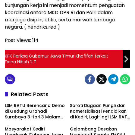
kunjungan kerja ini menjadi momentum penguatan
koordinasi antara MKD DPR RI dan Polri dalam
menjaga disiplin, etika, serta marwah lembaga
negara. ( hendrixs.red )
Post Views:
114
KPK Periksa Gubernur Jawa Timur Khofifah terkait
Dana Hibah 2 T
Related Posts
LSM RATU Berencana Demo
Soroti Dugaan Pungli dan
di Gedung Grahadi
Komersialisasi Pendidikan
Surabaya 3 Hari 3 Malam
di Kediri, Lagi-lagi LSM RATU
Terkait Keprihatinan
Layangkan Surat
Marakanya Pungli dan
Pemberitahuan Aksi Damai
Masyarakat Kediri
Gelombang Desakan
Korupsi di Cabang Dinas
ke Polrestabes Surabaya
Mendesak Gubernur Jawa
Mencopot Kepala SMKN 1