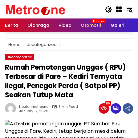
Skip
to
content
Berita
Olahraga
Video
Otomotif
Galeri
In
Home
Uncategorized
Uncategorized
Rumah Pemotongan Unggas ( RPU)
Terbesar di Pare – Kediri Ternyata
ilegal, Penegak Perda ( Satpol PP)
Seakan Tutup Mata
119
Liputanmetroone
3 Min Read
January 12, 2026