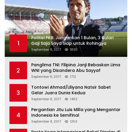
Politisi PKB: Jangankan 1 Bulan, 3 Bulan
1
Gaji Saja Saya Siap untuk Rohingya
September 8, 2017
1830
Panglima TNI: Filipina Janji Bebaskan Lima
2
WNI yang Disandera Abu Sayyaf
September 8, 2017
1712
Tontowi Ahmad/Liliyana Natsir Sabet
3
Gelar Juara Dunia Kedua
September 8, 2017
1462
Pergantian Jitu Luis Milla yang Mengantar
4
Indonesia ke Semifinal
September 8, 2017
1253
Pesta Yoga Internasional Bakal Digelar di