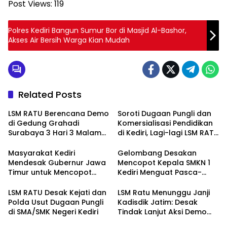
Post Views:
119
Polres Kediri Bangun Sumur Bor di Masjid Al-Bashor,
Akses Air Bersih Warga Kian Mudah
Related Posts
LSM RATU Berencana Demo
Soroti Dugaan Pungli dan
di Gedung Grahadi
Komersialisasi Pendidikan
Surabaya 3 Hari 3 Malam
di Kediri, Lagi-lagi LSM RATU
Terkait Keprihatinan
Layangkan Surat
Marakanya Pungli dan
Pemberitahuan Aksi Damai
Masyarakat Kediri
Gelombang Desakan
Korupsi di Cabang Dinas
ke Polrestabes Surabaya
Mendesak Gubernur Jawa
Mencopot Kepala SMKN 1
Pendidikan Kediri
Timur untuk Mencopot
Kediri Menguat Pasca-
Kacabdin Kediri Akibat
Dugaan Provokasi Siswa
Carut Marutnya Pendidikan
dan Doxing
LSM RATU Desak Kejati dan
LSM Ratu Menunggu Janji
di Kediri
Polda Usut Dugaan Pungli
Kadisdik Jatim: Desak
di SMA/SMK Negeri Kediri
Tindak Lanjut Aksi Demo
Terkait Dugaan Pungli di