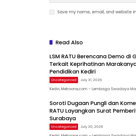
Save my name, email, and website in
Read Also
LSM RATU Berencana Demo di G
Terkait Keprihatinan Marakanya
Pendidikan Kediri
Uncategorized
July 31, 2026
​Kediri, Metroone,com – Lembaga Swadaya Ma
Soroti Dugaan Pungli dan Komersi
RATU Layangkan Surat Pemberi
Surabaya
Uncategorized
July 30, 2026
Kediri, Metroone.com – Lembaga Swadaya M