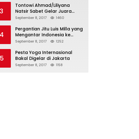
Tontowi Ahmad/Liliyana
3
Natsir Sabet Gelar Juara
Dunia Kedua
September 8, 2017
1460
Pergantian Jitu Luis Milla yang
4
Mengantar Indonesia ke
Semifinal
September 8, 2017
1252
Pesta Yoga Internasional
5
Bakal Digelar di Jakarta
September 8, 2017
1158