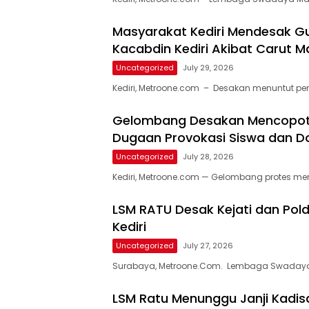
Masyarakat Kediri Mendesak G
Kacabdin Kediri Akibat Carut Ma
Uncategorized
July 29, 2026
Kediri, Metroone.com – Desakan menuntut p
Gelombang Desakan Mencopot K
Dugaan Provokasi Siswa dan D
Uncategorized
July 28, 2026
Kediri, Metroone.com — Gelombang protes me
LSM RATU Desak Kejati dan Pol
Kediri
Uncategorized
July 27, 2026
Surabaya, Metroone.Com. Lembaga Swadaya
LSM Ratu Menunggu Janji Kadisd