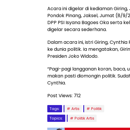
Acara ini digelar di kediaman Giring
Pondok Pinang, Jaksel, Jumat (8/9/2
DPP PSI Isyana Bagoes Oka serta kel
digelar secara sederhana.
Dalam acara ini, istri Giring, Cynth
ke dunia politik. Ia mengatakan, Girin
Presiden Joko Widodo.
“Pagi-pagi langganan koran, baca, up 
makan pasti diomongin politik. Sudah 
Cynthia.
Post Views:
712
Tags:
Artis
Politik
Topics:
Politik Artis