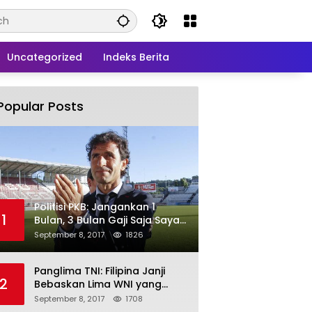
Uncategorized
Indeks Berita
Popular Posts
Politisi PKB: Jangankan 1
1
Bulan, 3 Bulan Gaji Saja Saya
Siap untuk Rohingya
September 8, 2017
1826
Panglima TNI: Filipina Janji
2
Bebaskan Lima WNI yang
Disandera Abu Sayyaf
September 8, 2017
1708