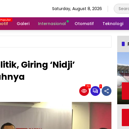
Saturday, August 8, 2026
otif
Galeri
Internasional
Otomatif
Teknologi
tik, Giring ‘Nidji’
ahnya
712
1