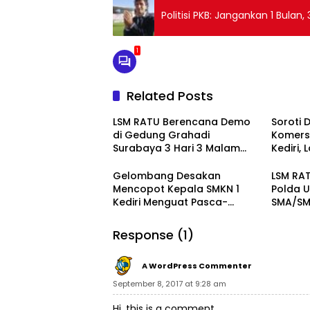
Politisi PKB: Jangankan 1 Bulan
1
Related Posts
LSM RATU Berencana Demo
Soroti 
di Gedung Grahadi
Komersi
Surabaya 3 Hari 3 Malam
Kediri,
Terkait Keprihatinan
Layang
Marakanya Pungli dan
Pember
Gelombang Desakan
LSM RAT
Korupsi di Cabang Dinas
ke Pol
Mencopot Kepala SMKN 1
Polda U
Pendidikan Kediri
Kediri Menguat Pasca-
SMA/SMK
Dugaan Provokasi Siswa dan
Doxing
Response (1)
A WordPress Commenter
September 8, 2017 at 9:28 am
Hi, this is a comment.