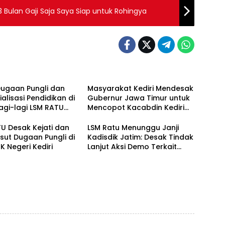
, 3 Bulan Gaji Saja Saya Siap untuk Rohingya
Dugaan Pungli dan
Masyarakat Kediri Mendesak
alisasi Pendidikan di
Gubernur Jawa Timur untuk
 Lagi-lagi LSM RATU
Mencopot Kacabdin Kediri
kan Surat
Akibat Carut Marutnya
itahuan Aksi Damai
Pendidikan di Kediri
U Desak Kejati dan
LSM Ratu Menunggu Janji
restabes Surabaya
sut Dugaan Pungli di
Kadisdik Jatim: Desak Tindak
 Negeri Kediri
Lanjut Aksi Demo Terkait
Dugaan Pungli di Sekolah