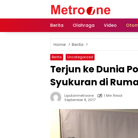
Skip
to
content
Berita
Olahraga
Video
Otom
Home
Berita
Berita
Uncategorized
Terjun ke Dunia Poli
Syukuran di Rum
Liputanmetroone
1 Min Read
September 8, 2017