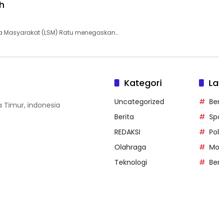
h
 Masyarakat (LSM) Ratu menegaskan…
Kategori
La
Uncategorized
Be
wa Timur, indonesia
Berita
Sp
REDAKSI
Pol
Olahraga
Mo
Teknologi
Be