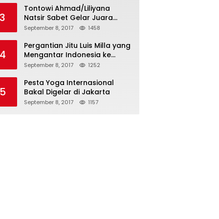
Tontowi Ahmad/Liliyana
3
Natsir Sabet Gelar Juara
Dunia Kedua
September 8, 2017
1458
Pergantian Jitu Luis Milla yang
4
Mengantar Indonesia ke
Semifinal
September 8, 2017
1252
Pesta Yoga Internasional
5
Bakal Digelar di Jakarta
September 8, 2017
1157