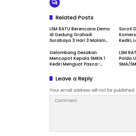
Related Posts
LSM RATU Berencana Demo
Soroti 
di Gedung Grahadi
Komersi
Surabaya 3 Hari 3 Malam
Kediri,
Terkait Keprihatinan
Layang
Marakanya Pungli dan
Pember
Gelombang Desakan
LSM RAT
Korupsi di Cabang Dinas
ke Pol
Mencopot Kepala SMKN 1
Polda U
Pendidikan Kediri
Kediri Menguat Pasca-
SMA/SMK
Dugaan Provokasi Siswa dan
Doxing
Leave a Reply
Your email address will not be published.