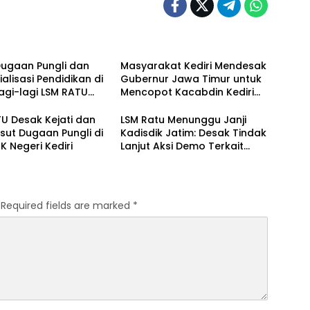
Dugaan Pungli dan
Masyarakat Kediri Mendesak
alisasi Pendidikan di
Gubernur Jawa Timur untuk
 Lagi-lagi LSM RATU
Mencopot Kacabdin Kediri
kan Surat
Akibat Carut Marutnya
itahuan Aksi Damai
Pendidikan di Kediri
U Desak Kejati dan
LSM Ratu Menunggu Janji
restabes Surabaya
sut Dugaan Pungli di
Kadisdik Jatim: Desak Tindak
 Negeri Kediri
Lanjut Aksi Demo Terkait
Dugaan Pungli di Sekolah
Required fields are marked
*