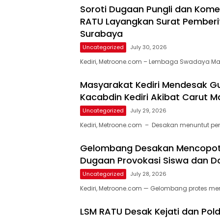
Soroti Dugaan Pungli dan Komersi
RATU Layangkan Surat Pemberi
Surabaya
Uncategorized
July 30, 2026
Kediri, Metroone.com – Lembaga Swadaya M
Masyarakat Kediri Mendesak G
Kacabdin Kediri Akibat Carut Ma
Uncategorized
July 29, 2026
Kediri, Metroone.com – Desakan menuntut p
Gelombang Desakan Mencopot K
Dugaan Provokasi Siswa dan D
Uncategorized
July 28, 2026
Kediri, Metroone.com — Gelombang protes me
LSM RATU Desak Kejati dan Pol