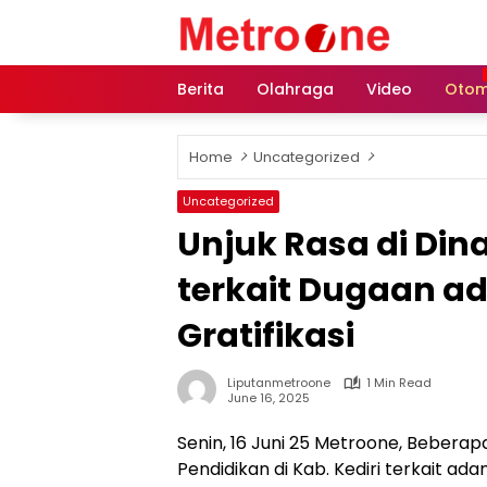
Skip
to
content
Berita
Olahraga
Video
Otom
Home
Uncategorized
Uncategorized
Unjuk Rasa di Dina
terkait Dugaan a
Gratifikasi
Liputanmetroone
1 Min Read
June 16, 2025
Senin, 16 Juni 25 Metroone, Beberapa
Pendidikan di Kab. Kediri terkait ad