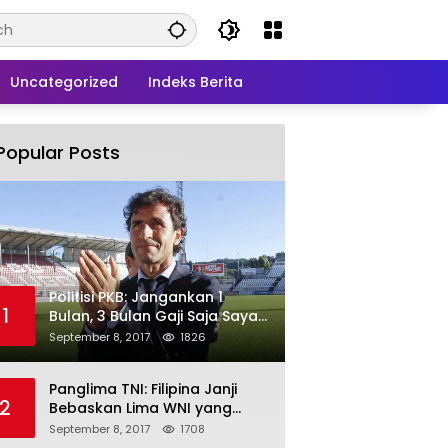
Uncategorized
Indeks Berita
Popular Posts
Politisi PKB: Jangankan 1
1
Bulan, 3 Bulan Gaji Saja Saya
Siap untuk Rohingya
September 8, 2017
1826
Panglima TNI: Filipina Janji
2
Bebaskan Lima WNI yang
Disandera Abu Sayyaf
September 8, 2017
1708