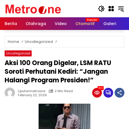
Skip
to
content
Berita
Olahraga
Video
Otomotif
Galeri
In
Home
Uncategorized
Uncategorized
Aksi 100 Orang Digelar, LSM RATU
Soroti Perhutani Kediri: “Jangan
Halangi Program Presiden!”
103
Liputanmetroone
2 Min Read
February 22, 2026