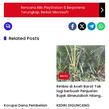
Rencana Rilis PlayStation 6 Berpotensi
Terungkap, Berkat Microsoft
Related Posts
Berita
Rimbia di Aceh Barat Tak
lagi berbuah Penjualan
Rujak dimeulaboh Hilang
cipta Rasa.
Korupsi Dana Pembelian
KEDIRI DIGUNCANG