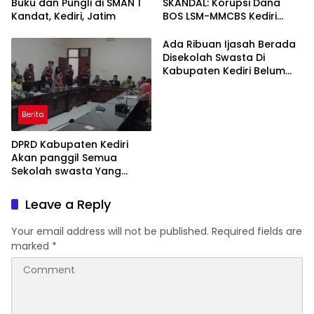
Buku dan Pungli di SMAN 1
SKANDAL: Korupsi Dana
Kandat, Kediri, Jatim
BOS LSM-MMCBS Kediri
Demo di Depan Kantor
Dinas Pendidikan
Ada Ribuan Ijasah Berada
Kabupaten Kediri Menuntut
Disekolah Swasta Di
Kepala Dinas Pendidikan di
Kabupaten Kediri Belum
Copot dari Jabatannya
Diambil Pemkab dan Dprd
Harus Ikut Bertanggung
Jawab
Berita
DPRD Kabupaten Kediri
Akan panggil Semua
Sekolah swasta Yang
Menahan Ijasah Siswa
Leave a Reply
Your email address will not be published.
Required fields are
marked
*