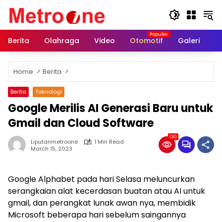
Skip
to
content
Berita
Olahraga
Video
Otomotif
Galeri
In
Home
Berita
Berita
Teknologi
Google Merilis AI Generasi Baru untuk
Gmail dan Cloud Software
130
Liputanmetroone
1 Min Read
March 15, 2023
Google Alphabet pada hari Selasa meluncurkan
serangkaian alat kecerdasan buatan atau AI untuk
gmail, dan perangkat lunak awan nya, membidik
Microsoft beberapa hari sebelum saingannya