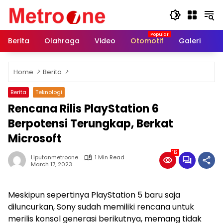
Skip
to
content
Berita
Olahraga
Video
Otomotif
Galeri
In
Home
Berita
Berita
Teknologi
Rencana Rilis PlayStation 6
Berpotensi Terungkap, Berkat
Microsoft
112
Liputanmetroone
1 Min Read
March 17, 2023
Meskipun sepertinya PlayStation 5 baru saja
diluncurkan, Sony sudah memiliki rencana untuk
merilis konsol generasi berikutnya, memang tidak