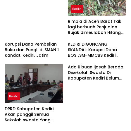
Berita
Rimbia di Aceh Barat Tak
lagi berbuah Penjualan
Rujak dimeulaboh Hilang
cipta Rasa.
Korupsi Dana Pembelian
KEDIRI DIGUNCANG
Buku dan Pungli di SMAN 1
SKANDAL: Korupsi Dana
Kandat, Kediri, Jatim
BOS LSM-MMCBS Kediri
Demo di Depan Kantor
Dinas Pendidikan
Ada Ribuan Ijasah Berada
Kabupaten Kediri Menuntut
Disekolah Swasta Di
Kepala Dinas Pendidikan di
Kabupaten Kediri Belum
Copot dari Jabatannya
Diambil Pemkab dan Dprd
Harus Ikut Bertanggung
Jawab
Berita
DPRD Kabupaten Kediri
Akan panggil Semua
Sekolah swasta Yang
Menahan Ijasah Siswa