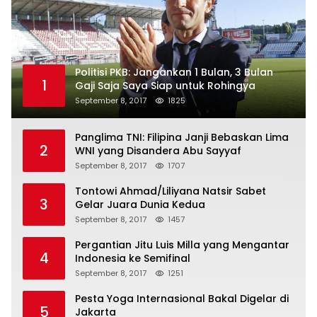
Politisi PKB: Jangankan 1 Bulan, 3 Bulan
1
Gaji Saja Saya Siap untuk Rohingya
September 8, 2017
1825
Panglima TNI: Filipina Janji Bebaskan Lima
2
WNI yang Disandera Abu Sayyaf
September 8, 2017
1707
Tontowi Ahmad/Liliyana Natsir Sabet
3
Gelar Juara Dunia Kedua
September 8, 2017
1457
Pergantian Jitu Luis Milla yang Mengantar
4
Indonesia ke Semifinal
September 8, 2017
1251
Pesta Yoga Internasional Bakal Digelar di
5
Jakarta