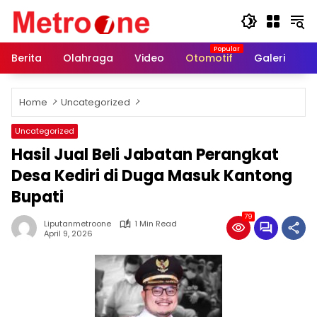
Skip
to
content
Berita
Olahraga
Video
Otomotif
Galeri
In
Home
Uncategorized
Uncategorized
Hasil Jual Beli Jabatan Perangkat
Desa Kediri di Duga Masuk Kantong
Bupati
79
Liputanmetroone
1 Min Read
April 9, 2026