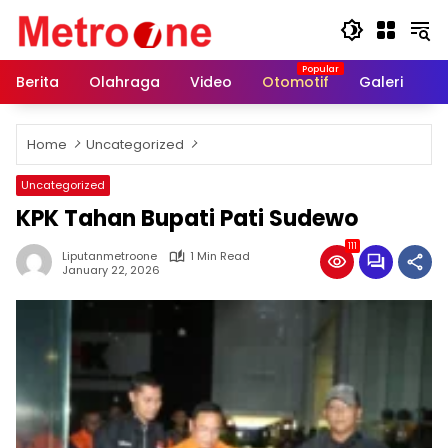
Skip
to
content
Berita
Olahraga
Video
Otomotif
Galeri
In
Home
Uncategorized
Uncategorized
KPK Tahan Bupati Pati Sudewo
111
Liputanmetroone
1 Min Read
January 22, 2026