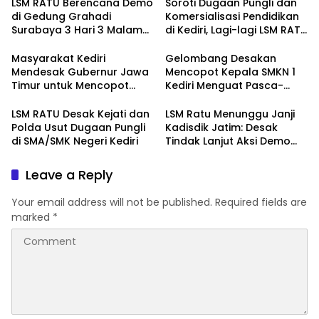
LSM RATU Berencana Demo
Soroti Dugaan Pungli dan
di Gedung Grahadi
Komersialisasi Pendidikan
Surabaya 3 Hari 3 Malam
di Kediri, Lagi-lagi LSM RATU
Terkait Keprihatinan
Layangkan Surat
Marakanya Pungli dan
Pemberitahuan Aksi Damai
Masyarakat Kediri
Gelombang Desakan
Korupsi di Cabang Dinas
ke Polrestabes Surabaya
Mendesak Gubernur Jawa
Mencopot Kepala SMKN 1
Pendidikan Kediri
Timur untuk Mencopot
Kediri Menguat Pasca-
Kacabdin Kediri Akibat
Dugaan Provokasi Siswa
Carut Marutnya Pendidikan
dan Doxing
LSM RATU Desak Kejati dan
LSM Ratu Menunggu Janji
di Kediri
Polda Usut Dugaan Pungli
Kadisdik Jatim: Desak
di SMA/SMK Negeri Kediri
Tindak Lanjut Aksi Demo
Terkait Dugaan Pungli di
Sekolah
Leave a Reply
Your email address will not be published.
Required fields are
marked
*