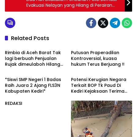
Evakuasi Nelayan yang Hilang di Perairan
Lamongan
Related Posts
Berita
REDAKSI
Rimbia di Aceh Barat Tak
Putusan Praperadilan
lagi berbuah Penjualan
Kontroversial, kuasa
Rujak dimeulaboh Hilang
hukum Terus Berjuang !!
Olahraga
Berita
cipta Rasa.
*Siswi SMP Negeri 1 Badas
Potensi Kerugian Negara
Raih Juara 2 Ajang FLS3N
Terkait BOP Tk Paud Di
Kabupaten Kediri*
Kediri Kejaksaan Terima
Surat Pengaduan Dari
Lsm_ratu
REDAKSI