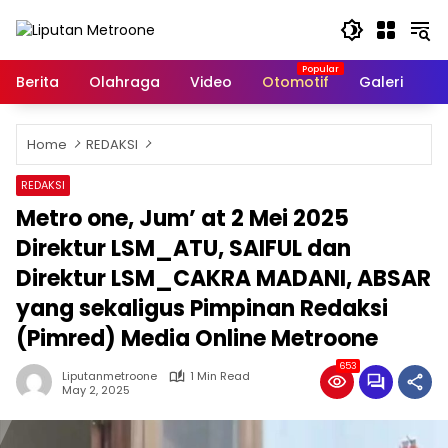
Skip
to
content
Berita
Olahraga
Video
Otomotif
Galeri
In
Home
REDAKSI
REDAKSI
Metro one, Jum’ at 2 Mei 2025
Direktur LSM_ATU, SAIFUL dan
Direktur LSM_CAKRA MADANI, ABSAR
yang sekaligus Pimpinan Redaksi
(Pimred) Media Online Metroone
653
Liputanmetroone
1 Min Read
May 2, 2025