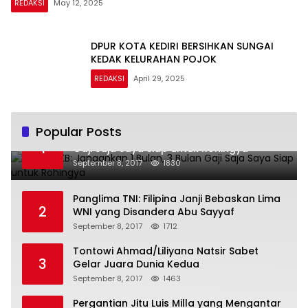
REDAKSI
May 12, 2025
DPUR KOTA KEDIRI BERSIHKAN SUNGAI
KEDAK KELURAHAN POJOK
REDAKSI
April 29, 2025
Popular Posts
Politisi PKB: Jangankan 1 Bulan, 3 Bulan
1
Gaji Saja Saya Siap untuk Rohingya
September 8, 2017
1830
Panglima TNI: Filipina Janji Bebaskan Lima
2
WNI yang Disandera Abu Sayyaf
September 8, 2017
1712
Tontowi Ahmad/Liliyana Natsir Sabet
3
Gelar Juara Dunia Kedua
September 8, 2017
1463
Pergantian Jitu Luis Milla yang Mengantar