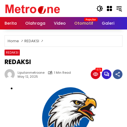
Skip
to
content
Berita
Olahraga
Video
Otomotif
Galeri
In
Home
REDAKSI
REDAKSI
REDAKSI
573
Liputanmetroone
1 Min Read
May 12, 2025