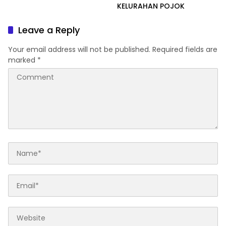
LSM_CAKRA MADANI, ABSAR
KELURAHAN POJOK
yang sekaligus Pimpinan
Redaksi (Pimred) Media
Leave a Reply
Online Metroone
Your email address will not be published.
Required fields are
marked
*