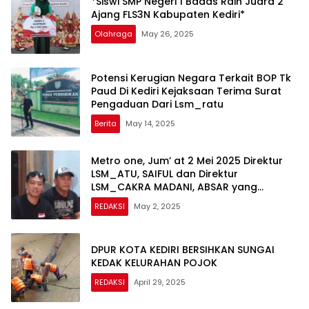
*Siswi SMP Negeri 1 Badas Raih Juara 2
Ajang FLS3N Kabupaten Kediri*
Olahraga
May 26, 2025
Potensi Kerugian Negara Terkait BOP Tk
Paud Di Kediri Kejaksaan Terima Surat
Pengaduan Dari Lsm_ratu
Berita
May 14, 2025
Metro one, Jum’ at 2 Mei 2025 Direktur
LSM_ATU, SAIFUL dan Direktur
LSM_CAKRA MADANI, ABSAR yang
sekaligus Pimpinan Redaksi (Pimred)
REDAKSI
May 2, 2025
Media Online Metroone
DPUR KOTA KEDIRI BERSIHKAN SUNGAI
KEDAK KELURAHAN POJOK
REDAKSI
April 29, 2025