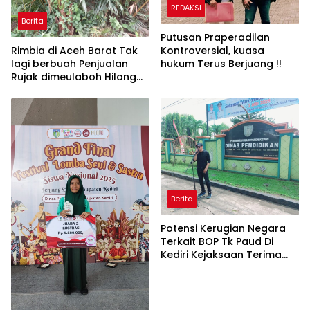
REDAKSI
Berita
Putusan Praperadilan
Kontroversial, kuasa
Rimbia di Aceh Barat Tak
hukum Terus Berjuang !!
lagi berbuah Penjualan
Rujak dimeulaboh Hilang
cipta Rasa.
Berita
Potensi Kerugian Negara
Terkait BOP Tk Paud Di
Kediri Kejaksaan Terima
Surat Pengaduan Dari
Lsm_ratu