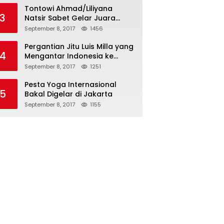
Tontowi Ahmad/Liliyana
3
Natsir Sabet Gelar Juara
Dunia Kedua
September 8, 2017
1456
Pergantian Jitu Luis Milla yang
4
Mengantar Indonesia ke
Semifinal
September 8, 2017
1251
Pesta Yoga Internasional
5
Bakal Digelar di Jakarta
September 8, 2017
1155