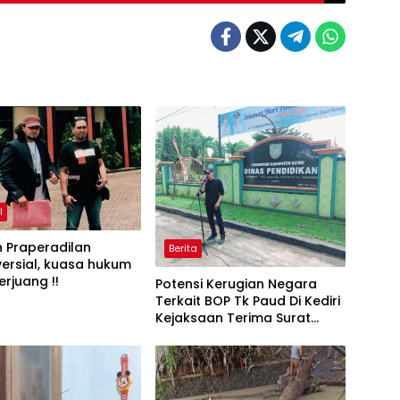
I
 Praperadilan
Berita
ersial, kuasa hukum
erjuang !!
Potensi Kerugian Negara
Terkait BOP Tk Paud Di Kediri
Kejaksaan Terima Surat
Pengaduan Dari Lsm_ratu