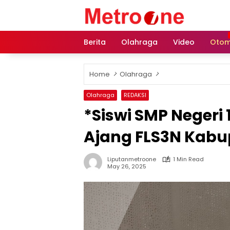
Skip
to
content
Berita
Olahraga
Video
Otom
Home
Olahraga
Olahraga
REDAKSI
*Siswi SMP Negeri 
Ajang FLS3N Kabup
Liputanmetroone
1 Min Read
May 26, 2025