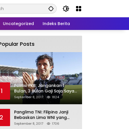
Uncategorized
Indeks Berita
Popular Posts
Politisi PKB: Jangankan 1
1
Bulan, 3 Bulan Gaji Saja Saya
Siap untuk Rohingya
September 8, 2017
1824
Panglima TNI: Filipina Janji
2
Bebaskan Lima WNI yang
Disandera Abu Sayyaf
September 8, 2017
1706