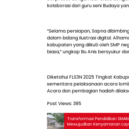
kolaborasi dari guru seni Budaya y
“Selama persiapan, Sapna dibimbing o
dalam bidang ilustrasi digital. Alham
kabupaten yang diikuti oleh SMP neg
biasa,” ungkap Bu Anis bersyukur da
Diketahui FLS3N 2025 Tingkat Kabupat
sementara pelaksanaan acara lomb
Acara dan pembagian hadiah dilaksa
Post Views:
395
Transformasi Pendidikan SMAN 1
Mewujudkan Kenyamanan Laya