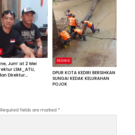
I
REDAKSI
at 2 Mei
rektur LSM_ATU,
DPUR KOTA KEDIRI BERSIHKAN
dan Direktur
SUNGAI KEDAK KELURAHAN
KRA MADANI, ABSAR
POJOK
kaligus Pimpinan
 (Pimred) Media
 Metroone
Required fields are marked
*