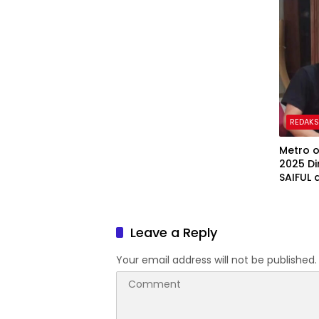
REDAKS
Metro one, Jum’ 
2025 Di
SAIFUL 
LSM_CA
yang se
Redaksi
Leave a Reply
Online
Your email address will not be published.