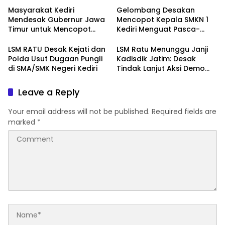
Marakanya Pungli dan
Pemberitahuan Aksi Damai
Masyarakat Kediri
Gelombang Desakan
Korupsi di Cabang Dinas
ke Polrestabes Surabaya
Mendesak Gubernur Jawa
Mencopot Kepala SMKN 1
Pendidikan Kediri
Timur untuk Mencopot
Kediri Menguat Pasca-
Kacabdin Kediri Akibat
Dugaan Provokasi Siswa
Carut Marutnya Pendidikan
dan Doxing
LSM RATU Desak Kejati dan
LSM Ratu Menunggu Janji
di Kediri
Polda Usut Dugaan Pungli
Kadisdik Jatim: Desak
di SMA/SMK Negeri Kediri
Tindak Lanjut Aksi Demo
Terkait Dugaan Pungli di
Sekolah
Leave a Reply
Your email address will not be published.
Required fields are
marked
*