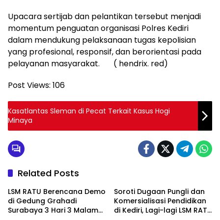
Upacara sertijab dan pelantikan tersebut menjadi
momentum penguatan organisasi Polres Kediri
dalam mendukung pelaksanaan tugas kepolisian
yang profesional, responsif, dan berorientasi pada
pelayanan masyarakat. ( hendrix. red)
Post Views:
106
Kasatlantas Sleman di Pecat Terkait Kasus Hogi
Minaya
Related Posts
LSM RATU Berencana Demo
Soroti Dugaan Pungli dan
di Gedung Grahadi
Komersialisasi Pendidikan
Surabaya 3 Hari 3 Malam
di Kediri, Lagi-lagi LSM RATU
Terkait Keprihatinan
Layangkan Surat