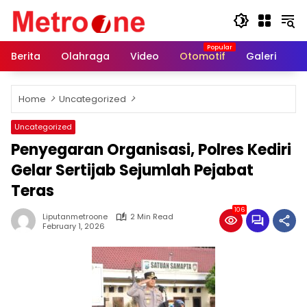
Skip
to
content
Berita
Olahraga
Video
Otomotif
Galeri
In
Home
Uncategorized
Uncategorized
Penyegaran Organisasi, Polres Kediri
Gelar Sertijab Sejumlah Pejabat
Teras
106
Liputanmetroone
2 Min Read
February 1, 2026