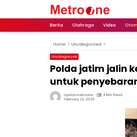
Skip
to
content
Berita
Olahraga
Video
Otom
Home
Uncategorized
Uncategorized
Polda jatim jalin
untuk penyebaran
Liputanmetroone
4 Min Read
February 22, 2026