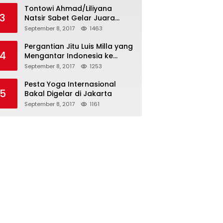
Tontowi Ahmad/Liliyana
3
Natsir Sabet Gelar Juara
Dunia Kedua
September 8, 2017
1463
Pergantian Jitu Luis Milla yang
4
Mengantar Indonesia ke
Semifinal
September 8, 2017
1253
Pesta Yoga Internasional
5
Bakal Digelar di Jakarta
September 8, 2017
1161