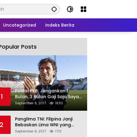
Uncategorized
Indeks Berita
Popular Posts
Politisi PKB: Jangankan 1
1
Bulan, 3 Bulan Gaji Saja Saya
Siap untuk Rohingya
September 8, 2017
1830
Panglima TNI: Filipina Janji
2
Bebaskan Lima WNI yang
Disandera Abu Sayyaf
September 8, 2017
1712