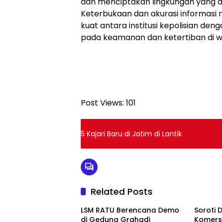
dan menciptakan lingkungan yang a
Keterbukaan dan akurasi informas
kuat antara institusi kepolisian de
pada keamanan dan ketertiban di w
Post Views:
101
5 Kajari Baru di Jatim di Lantik
Related Posts
LSM RATU Berencana Demo
Soroti 
di Gedung Grahadi
Komersi