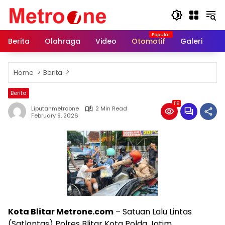
Skip
to
content
Berita
Olahraga
Video
Otomotif
Galeri
In
Home
Berita
Berita
118
Liputanmetroone
2 Min Read
February 9, 2026
Kota Blitar Metrone.com
– Satuan Lalu Lintas
(Satlantas) Polres Blitar Kota Polda Jatim