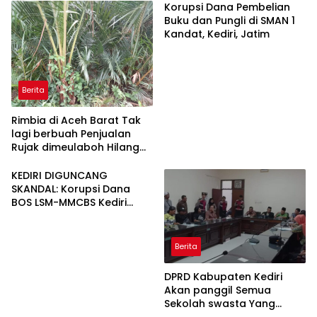
Korupsi Dana Pembelian
Buku dan Pungli di SMAN 1
Kandat, Kediri, Jatim
Berita
Rimbia di Aceh Barat Tak
lagi berbuah Penjualan
Rujak dimeulaboh Hilang
cipta Rasa.
KEDIRI DIGUNCANG
SKANDAL: Korupsi Dana
BOS LSM-MMCBS Kediri
Demo di Depan Kantor
Dinas Pendidikan
Kabupaten Kediri Menuntut
Berita
Kepala Dinas Pendidikan di
Copot dari Jabatannya
DPRD Kabupaten Kediri
Akan panggil Semua
Sekolah swasta Yang
Menahan Ijasah Siswa