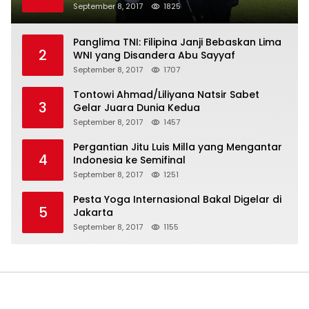
September 8, 2017
1825
Panglima TNI: Filipina Janji Bebaskan Lima
2
WNI yang Disandera Abu Sayyaf
September 8, 2017
1707
Tontowi Ahmad/Liliyana Natsir Sabet
3
Gelar Juara Dunia Kedua
September 8, 2017
1457
Pergantian Jitu Luis Milla yang Mengantar
4
Indonesia ke Semifinal
September 8, 2017
1251
Pesta Yoga Internasional Bakal Digelar di
5
Jakarta
September 8, 2017
1155