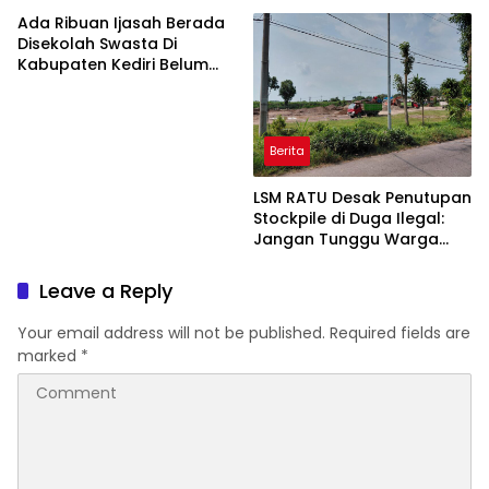
Ada Ribuan Ijasah Berada
Disekolah Swasta Di
Kabupaten Kediri Belum
Diambil Pemkab dan Dprd
Harus Ikut Bertanggung
Jawab
Berita
LSM RATU Desak Penutupan
Stockpile di Duga Ilegal:
Jangan Tunggu Warga
Sakit Dulu!
Leave a Reply
Your email address will not be published.
Required fields are
marked
*