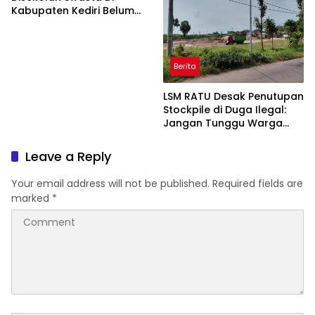
Kepala Dinas Pendidikan di
Kabupaten Kediri Belum
Copot dari Jabatannya
Diambil Pemkab dan Dprd
Harus Ikut Bertanggung
Jawab
Berita
LSM RATU Desak Penutupan
Stockpile di Duga Ilegal:
Jangan Tunggu Warga
Sakit Dulu!
Leave a Reply
Your email address will not be published.
Required fields are
marked
*