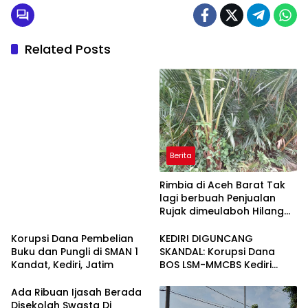
Related Posts
Berita
Rimbia di Aceh Barat Tak
lagi berbuah Penjualan
Rujak dimeulaboh Hilang
cipta Rasa.
Korupsi Dana Pembelian
KEDIRI DIGUNCANG
Buku dan Pungli di SMAN 1
SKANDAL: Korupsi Dana
Kandat, Kediri, Jatim
BOS LSM-MMCBS Kediri
Demo di Depan Kantor
Dinas Pendidikan
Ada Ribuan Ijasah Berada
Kabupaten Kediri Menuntut
Disekolah Swasta Di