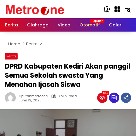
Skip
to
content
Berita
Olahraga
Video
Otomotif
Galeri
In
Home
Berita
Berita
DPRD Kabupaten Kediri Akan panggil
Semua Sekolah swasta Yang
Menahan Ijasah Siswa
546
Liputanmetroone
3 Min Read
June 12, 2025