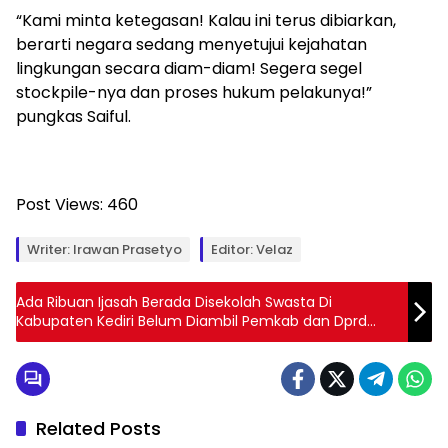
“Kami minta ketegasan! Kalau ini terus dibiarkan,
berarti negara sedang menyetujui kejahatan
lingkungan secara diam-diam! Segera segel
stockpile-nya dan proses hukum pelakunya!”
pungkas Saiful.
Post Views:
460
Writer: Irawan Prasetyo
Editor: Velaz
Ada Ribuan Ijasah Berada Disekolah Swasta Di
Kabupaten Kediri Belum Diambil Pemkab dan Dprd
Harus Ikut Bertanggung Jawab
Related Posts