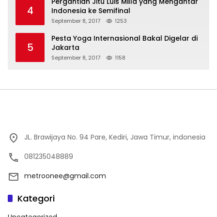
Pergantian Jitu Luis Milla yang Mengantar
4
Indonesia ke Semifinal
September 8, 2017
1253
Pesta Yoga Internasional Bakal Digelar di
5
Jakarta
September 8, 2017
1158
JL. Brawijaya No. 94 Pare, Kediri, Jawa Timur, indonesia
081235048889
metroonee@gmail.com
Kategori