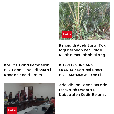
Berita
Rimbia di Aceh Barat Tak
lagi berbuah Penjualan
Rujak dimeulaboh Hilang
cipta Rasa.
Korupsi Dana Pembelian
KEDIRI DIGUNCANG
Buku dan Pungli di SMAN 1
SKANDAL: Korupsi Dana
Kandat, Kediri, Jatim
BOS LSM-MMCBS Kediri
Demo di Depan Kantor
Dinas Pendidikan
Ada Ribuan Ijasah Berada
Kabupaten Kediri Menuntut
Disekolah Swasta Di
Kepala Dinas Pendidikan di
Kabupaten Kediri Belum
Copot dari Jabatannya
Diambil Pemkab dan Dprd
Harus Ikut Bertanggung
Jawab
Berita