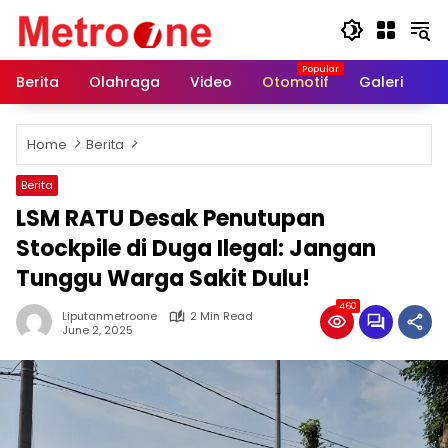
Skip
to
content
Berita
Olahraga
Video
Otomotif
Galeri
In
Home
Berita
Berita
LSM RATU Desak Penutupan
Stockpile di Duga Ilegal: Jangan
Tunggu Warga Sakit Dulu!
460
Liputanmetroone
2 Min Read
June 2, 2025