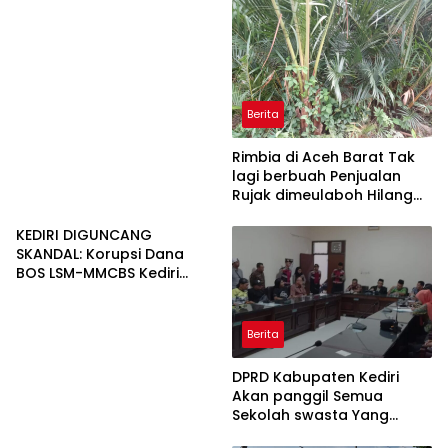
Berita
Rimbia di Aceh Barat Tak
lagi berbuah Penjualan
Rujak dimeulaboh Hilang
cipta Rasa.
KEDIRI DIGUNCANG
SKANDAL: Korupsi Dana
BOS LSM-MMCBS Kediri
Demo di Depan Kantor
Dinas Pendidikan
Kabupaten Kediri Menuntut
Berita
Kepala Dinas Pendidikan di
Copot dari Jabatannya
DPRD Kabupaten Kediri
Akan panggil Semua
Sekolah swasta Yang
Menahan Ijasah Siswa