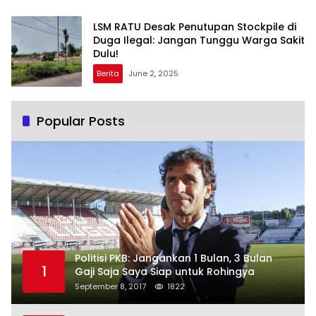
LSM RATU Desak Penutupan Stockpile di
Duga Ilegal: Jangan Tunggu Warga Sakit
Dulu!
Berita
June 2, 2025
Popular Posts
Politisi PKB: Jangankan 1 Bulan, 3 Bulan
1
Gaji Saja Saya Siap untuk Rohingya
September 8, 2017
1822