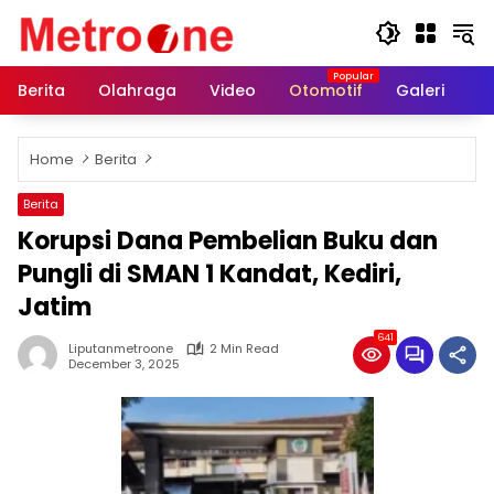
Skip
to
content
Berita
Olahraga
Video
Otomotif
Galeri
In
Home
Berita
Berita
Korupsi Dana Pembelian Buku dan
Pungli di SMAN 1 Kandat, Kediri,
Jatim
641
Liputanmetroone
2 Min Read
December 3, 2025