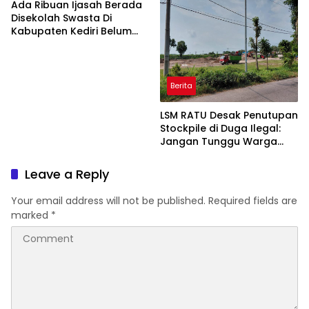
Ada Ribuan Ijasah Berada
Disekolah Swasta Di
Kabupaten Kediri Belum
Diambil Pemkab dan Dprd
Harus Ikut Bertanggung
Jawab
Berita
LSM RATU Desak Penutupan
Stockpile di Duga Ilegal:
Jangan Tunggu Warga
Sakit Dulu!
Leave a Reply
Your email address will not be published.
Required fields are
marked
*