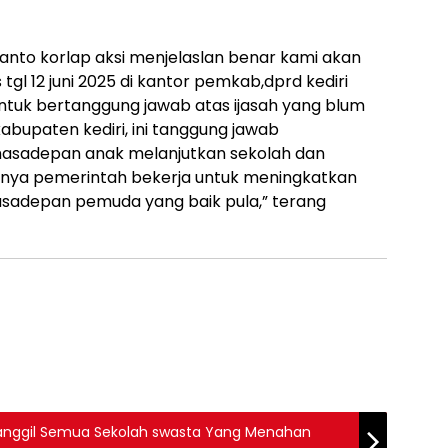
santo korlap aksi menjelaslan benar kami akan
gl 12 juni 2025 di kantor pemkab,dprd kediri
ntuk bertanggung jawab atas ijasah yang blum
kabupaten kediri, ini tanggung jawab
 masadepan anak melanjutkan sekolah dan
t nya pemerintah bekerja untuk meningkatkan
sadepan pemuda yang baik pula,” terang
panggil Semua Sekolah swasta Yang Menahan