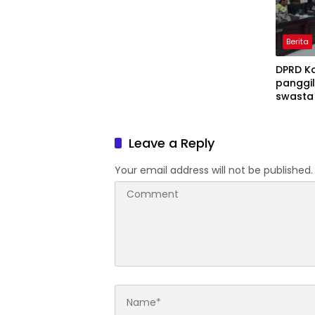
Kantor Dinas Pendidikan
Kabupaten Kediri Menuntut
Kepala Dinas Pendidikan di
Berita
Copot dari Jabatannya
DPRD K
panggi
swasta
Ijasah 
Leave a Reply
Your email address will not be published.