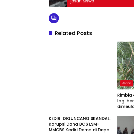
Ijasah Siswa
Related Posts
Berita
Rimbia 
lagi be
dimeula
Rasa.
KEDIRI DIGUNCANG SKANDAL:
Korupsi Dana BOS LSM-
MMCBS Kediri Demo di Depan