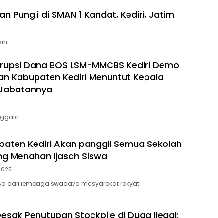
 Pungli di SMAN 1 Kandat, Kediri, Jatim
sih…
orupsi Dana BOS LSM-MMCBS Kediri Demo
kan Kabupaten Kediri Menuntut Kepala
i Jabatannya
anggala…
aten Kediri Akan panggil Semua Sekolah
g Menahan Ijasah Siswa
 2025
a dari lembaga swadaya masyarakat rakyat…
esak Penutupan Stockpile di Duga Ilegal: