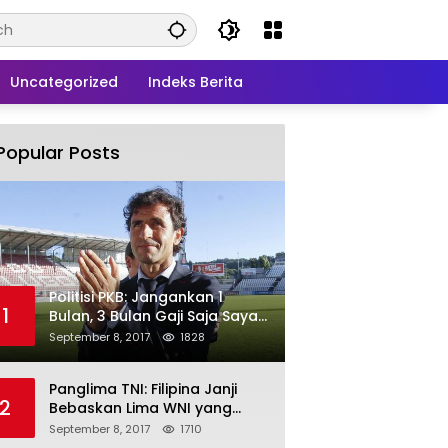
Uncategorized
Indeks Berita
Popular Posts
Politisi PKB: Jangankan 1
1
Bulan, 3 Bulan Gaji Saja Saya
Siap untuk Rohingya
September 8, 2017
1828
Panglima TNI: Filipina Janji
2
Bebaskan Lima WNI yang
Disandera Abu Sayyaf
September 8, 2017
1710