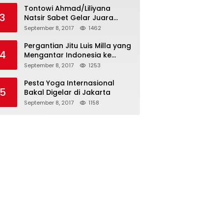
Tontowi Ahmad/Liliyana
3
Natsir Sabet Gelar Juara
Dunia Kedua
September 8, 2017
1462
Pergantian Jitu Luis Milla yang
4
Mengantar Indonesia ke
Semifinal
September 8, 2017
1253
Pesta Yoga Internasional
5
Bakal Digelar di Jakarta
September 8, 2017
1158