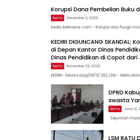
Korupsi Dana Pembelian Buku dan
Berita
December 3, 2025
Kediri, Metroone. com – Korupsi dan Pungli ma
KEDIRI DIGUNCANG SKANDAL: K
di Depan Kantor Dinas Pendidi
Dinas Pendidikan di Copot dar
Berita
November 29, 2025
KEDIRI- Selasa pagi(18/11/ 25), LSM – Metro M
DPRD Kabup
swasta Yan
Berita
June 12,
Sejumlah mass
LSM RATU D