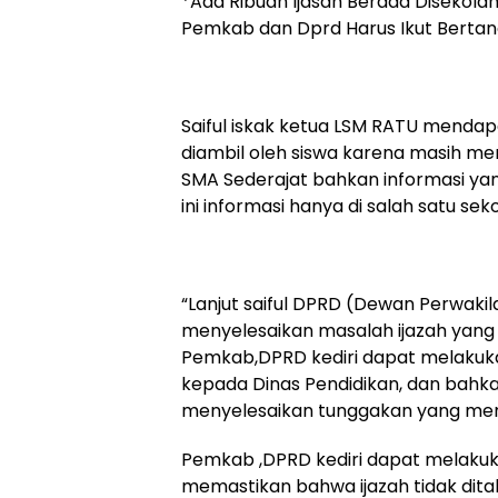
*Ada Ribuan Ijasah Berada Disekola
Pemkab dan Dprd Harus Ikut Berta
Saiful iskak ketua LSM RATU mendap
diambil oleh siswa karena masih m
SMA Sederajat bahkan informasi yang 
ini informasi hanya di salah satu sek
“Lanjut saiful DPRD (Dewan Perwak
menyelesaikan masalah ijazah yang b
Pemkab,DPRD kediri dapat melaku
kepada Dinas Pendidikan, dan bah
menyelesaikan tunggakan yang men
Pemkab ,DPRD kediri dapat melakuk
memastikan bahwa ijazah tidak dit