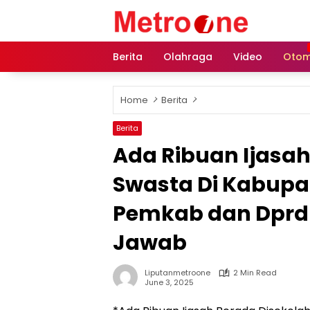
Skip
to
content
Berita
Olahraga
Video
Otom
Home
Berita
Berita
Ada Ribuan Ijasah
Swasta Di Kabupat
Pemkab dan Dprd 
Jawab
Liputanmetroone
2 Min Read
June 3, 2025