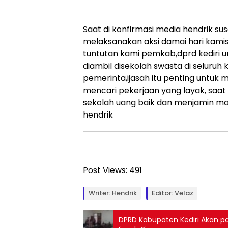
Saat di konfirmasi media hendrik su
melaksanakan aksi damai hari kamis t
tuntutan kami pemkab,dprd kediri u
diambil disekolah swasta di seluruh 
pemerinta,ijasah itu penting untuk
mencari pekerjaan yang layak, saa
sekolah uang baik dan menjamin ma
hendrik
Post Views:
491
Writer: Hendrik
Editor: Velaz
DPRD Kabupaten Kediri Akan 