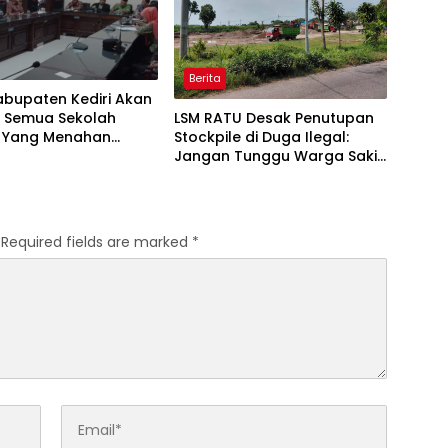
Berita
abupaten Kediri Akan
LSM RATU Desak Penutupan
l Semua Sekolah
Stockpile di Duga Ilegal:
 Yang Menahan
Jangan Tunggu Warga Sakit
Siswa
Dulu!
Required fields are marked
*