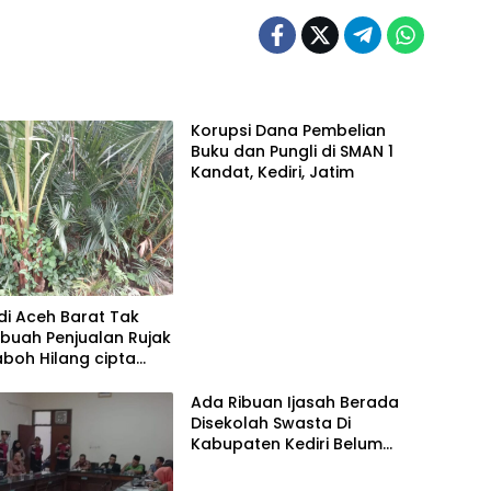
Korupsi Dana Pembelian
Buku dan Pungli di SMAN 1
Kandat, Kediri, Jatim
di Aceh Barat Tak
rbuah Penjualan Rujak
boh Hilang cipta
Ada Ribuan Ijasah Berada
Disekolah Swasta Di
Kabupaten Kediri Belum
Diambil Pemkab dan Dprd
Harus Ikut Bertanggung