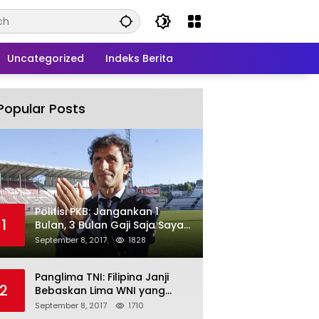
Uncategorized
Indeks Berita
Popular Posts
Politisi PKB: Jangankan 1
1
Bulan, 3 Bulan Gaji Saja Saya
Siap untuk Rohingya
September 8, 2017
1828
Panglima TNI: Filipina Janji
2
Bebaskan Lima WNI yang
Disandera Abu Sayyaf
September 8, 2017
1710