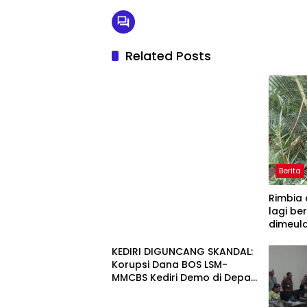
Related Posts
Berita
Rimbia 
lagi be
dimeula
Rasa.
KEDIRI DIGUNCANG SKANDAL:
Korupsi Dana BOS LSM-
MMCBS Kediri Demo di Depan
Kantor Dinas Pendidikan
Kabupaten Kediri Menuntut