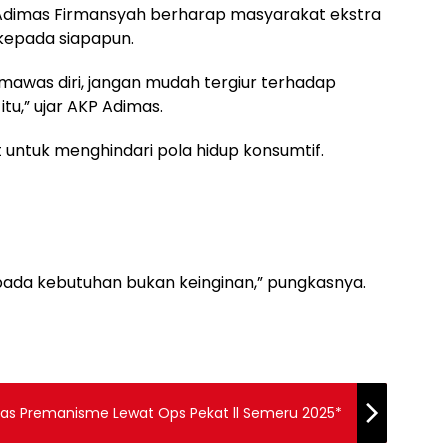
 Adimas Firmansyah berharap masyarakat ekstra
kepada siapapun.
s mawas diri, jangan mudah tergiur terhadap
u,” ujar AKP Adimas.
ntuk menghindari pola hidup konsumtif.
 pada kebutuhan bukan keinginan,” pungkasnya.
ntas Premanisme Lewat Ops Pekat ll Semeru 2025*