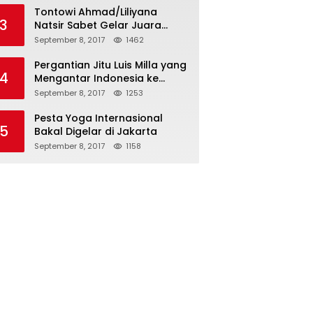
Tontowi Ahmad/Liliyana
3
Natsir Sabet Gelar Juara
Dunia Kedua
September 8, 2017
1462
Pergantian Jitu Luis Milla yang
4
Mengantar Indonesia ke
Semifinal
September 8, 2017
1253
Pesta Yoga Internasional
5
Bakal Digelar di Jakarta
September 8, 2017
1158