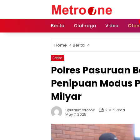
Skip
to
content
Berita
Olahraga
Video
Otom
Home
Berita
Berita
Polres Pasuruan B
Penipuan Modus Pi
Milyar
Liputanmetroone
2 Min Read
May 7, 2025