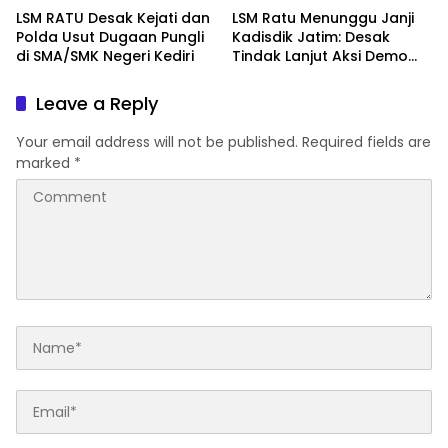
Carut Marutnya Pendidikan
dan Doxing
LSM RATU Desak Kejati dan
LSM Ratu Menunggu Janji
di Kediri
Polda Usut Dugaan Pungli
Kadisdik Jatim: Desak
di SMA/SMK Negeri Kediri
Tindak Lanjut Aksi Demo
Terkait Dugaan Pungli di
Sekolah
Leave a Reply
Your email address will not be published.
Required fields are
marked
*