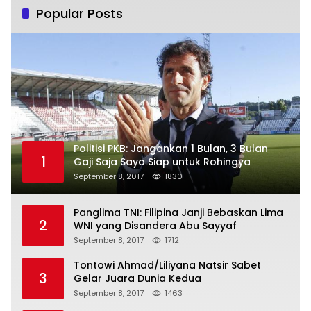
Popular Posts
Politisi PKB: Jangankan 1 Bulan, 3 Bulan
1
Gaji Saja Saya Siap untuk Rohingya
September 8, 2017
1830
Panglima TNI: Filipina Janji Bebaskan Lima
2
WNI yang Disandera Abu Sayyaf
September 8, 2017
1712
Tontowi Ahmad/Liliyana Natsir Sabet
3
Gelar Juara Dunia Kedua
September 8, 2017
1463