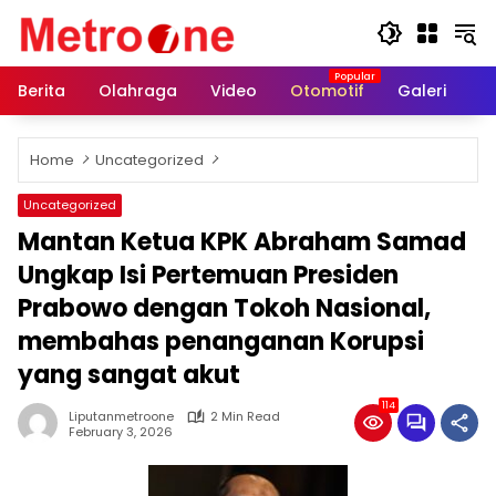
Skip
to
content
Berita
Olahraga
Video
Otomotif
Galeri
In
Home
Uncategorized
Uncategorized
Mantan Ketua KPK Abraham Samad
Ungkap Isi Pertemuan Presiden
Prabowo dengan Tokoh Nasional,
membahas penanganan Korupsi
yang sangat akut
114
Liputanmetroone
2 Min Read
February 3, 2026