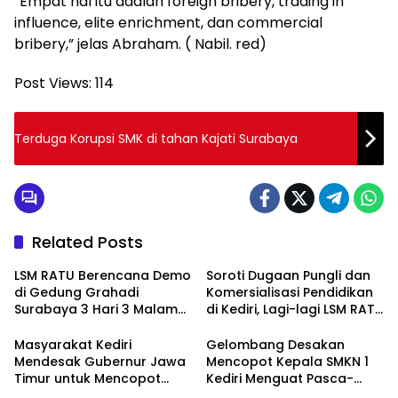
“Empat hal itu adalah foreign bribery, trading in
influence, elite enrichment, dan commercial
bribery,” jelas Abraham. ( Nabil. red)
Post Views:
114
Terduga Korupsi SMK di tahan Kajati Surabaya
Related Posts
LSM RATU Berencana Demo
Soroti Dugaan Pungli dan
di Gedung Grahadi
Komersialisasi Pendidikan
Surabaya 3 Hari 3 Malam
di Kediri, Lagi-lagi LSM RATU
Terkait Keprihatinan
Layangkan Surat
Marakanya Pungli dan
Pemberitahuan Aksi Damai
Masyarakat Kediri
Gelombang Desakan
Korupsi di Cabang Dinas
ke Polrestabes Surabaya
Mendesak Gubernur Jawa
Mencopot Kepala SMKN 1
Pendidikan Kediri
Timur untuk Mencopot
Kediri Menguat Pasca-
Kacabdin Kediri Akibat
Dugaan Provokasi Siswa