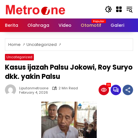
Skip
to
content
Berita
Olahraga
Video
Otomotif
Galeri
In
Home
Uncategorized
Uncategorized
Kasus ijazah Palsu Jokowi, Roy Suryo
dkk. yakin Palsu
111
Liputanmetroone
2 Min Read
February 4, 2026