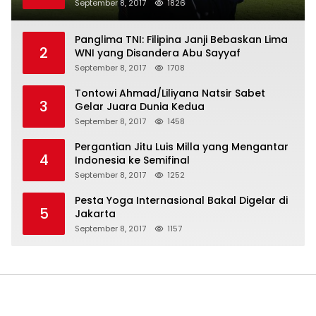
September 8, 2017
1826
Panglima TNI: Filipina Janji Bebaskan Lima
2
WNI yang Disandera Abu Sayyaf
September 8, 2017
1708
Tontowi Ahmad/Liliyana Natsir Sabet
3
Gelar Juara Dunia Kedua
September 8, 2017
1458
Pergantian Jitu Luis Milla yang Mengantar
4
Indonesia ke Semifinal
September 8, 2017
1252
Pesta Yoga Internasional Bakal Digelar di
5
Jakarta
September 8, 2017
1157