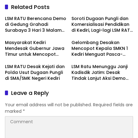
Related Posts
LSM RATU Berencana Demo
Soroti Dugaan Pungli dan
di Gedung Grahadi
Komersialisasi Pendidikan
Surabaya 3 Hari 3 Malam
di Kediri, Lagi-lagi LSM RATU
Terkait Keprihatinan
Layangkan Surat
Marakanya Pungli dan
Pemberitahuan Aksi Damai
Masyarakat Kediri
Gelombang Desakan
Korupsi di Cabang Dinas
ke Polrestabes Surabaya
Mendesak Gubernur Jawa
Mencopot Kepala SMKN 1
Pendidikan Kediri
Timur untuk Mencopot
Kediri Menguat Pasca-
Kacabdin Kediri Akibat
Dugaan Provokasi Siswa
Carut Marutnya Pendidikan
dan Doxing
LSM RATU Desak Kejati dan
LSM Ratu Menunggu Janji
di Kediri
Polda Usut Dugaan Pungli
Kadisdik Jatim: Desak
di SMA/SMK Negeri Kediri
Tindak Lanjut Aksi Demo
Terkait Dugaan Pungli di
Sekolah
Leave a Reply
Your email address will not be published.
Required fields are
marked
*